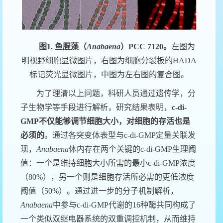
图
1
.
鱼腥藻（
Anabaena
）
PCC 7120
。
左图为
明视野细胞显微图片，右图为细胞分裂板的
HADA
标记荧光显微图片，中图为左右图的复合图。
为了
理清以上问题
，
科研人员
通过遗传
学
，
分
子生物学等手段进行解析，
研究结果表明，
c-di-
GMP
不仅能够调节细胞大小，对细胞的存活也
是
必须的
。
通过各突变体表型与
c-di-GMP
定量
关联发
现，
Anabaena
体内存在两个关键的
c-di-GMP
生理阈
值：一个是维持细胞大小所需的最小
c-di-GMP
浓度
（
8
0%
）
，另一个则是细胞存活所必需的更低浓度
阈值
（
5
0%
）
。通过进一步的分子机制解析，
Anabaena
中参与
c-di-GMP
代谢的
16
种酶共同构成了
一个类似
双
继电器系统的双重调控机制，从而维持