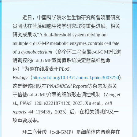
近日，中国科学院水生生物研究所
曾晓丽
研究
员团队
在蓝藻细胞生物学研究取得重要进展。相关
研究成果以
“A dual-threshold system relying on
multiple c-di-GMP metabolic enzymes controls cell fate
of a
cyanobacterium
（多个环二鸟苷酸
c-di-GMP
代谢
酶调控的
c-di-GMP
双阈值系统
决定
蓝藻细胞命
运）
”
为题在线发表于
P
L
oS
Biology
（
https://doi.org/10.1371/journal.pbio.3003750
）。
这是继该团队在
PNAS
和
C
ell Reports
等杂志
发表关
于信使
c-di-GMP
介导的细胞形态调控
机制
（
Zeng et
al.,
PNAS
120: e2221874120, 2023, Xu et al.,
cell
reports
44: 116435
，
2025
）后
，在相关领域
的又一
项重要成果。
环二鸟苷酸（
c-di-GMP
）是细菌体内普遍存在