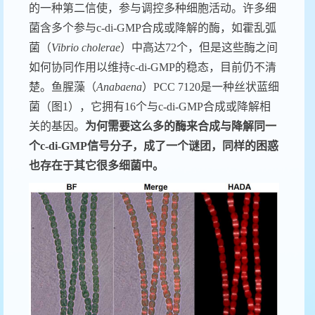
的一种第二信使，参与调控多种细胞活动。许多细
菌含多
个
参与
c-di-GMP
合成或降解的酶
，如
霍乱弧
菌（
Vibrio cholerae
）中
高达
72
个
，但是这些酶之间
如何协同作用以维持
c-di-GMP
的稳态，目前仍不清
楚。
鱼腥藻（
Anabaena
）
PCC 7120
是一种丝状蓝细
菌
（图
1
）
，它拥有
16
个与
c-di-GMP
合成或降解
相
关的
基因
。
为何需要这么多的酶来合成与降解同一
个
c-di-GMP
信号分子，成了一个谜团，同样的困惑
也存在于其它很多细菌中
。