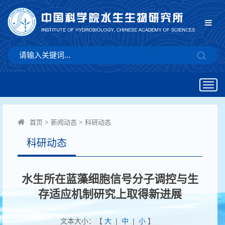
Togg
navig
首页
>
新闻动态
>
科研动态
科研动态
水生所在蓝藻细胞信号分子调控与生
存适应机制研究上取得新进展
文本大小：【
大
|
中
|
小
】