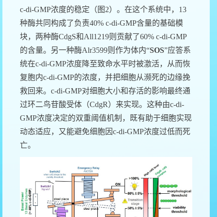
c-di-GMP
浓度的稳定
（图
2
）
。在这个系统中，
13
种酶共同构成了
负责
4
0%
c-di-GMP
含量的
基础
模
块
，两种酶
CdgS
和
All1219
则贡献了
6
0%
c-di-GMP
的含量
。
另一种酶
Alr3599
则作为体内
“
SOS
”
应答
系
统
在
c-di-GMP
浓度降至致命水平时被激活
，从而恢
复胞内
c-di-GMP
的浓度，并把细胞从濒死的边缘挽
救回来。
c-di-GMP
对细胞大小和存活的影响
最终
通
过环二鸟苷酸受体（
CdgR
）来实现。这种由
c-di-
GMP
浓度决定的双重阈值机制，既有助于细胞实现
动态适应，又能避免细胞因
c-di-GMP
浓度过
低
而
死
亡
。