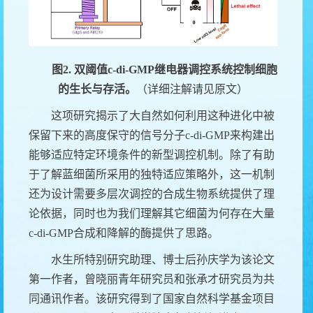
图
2
.
双阈值
c-di-GMP
继电器
调控系统控制细胞
的生长与存活。
（详细注解请见原文）
这项研究揭示了大自然如何利用这种
进化中
被
保留下来的
高度保守的
信号分子
c-di-GMP
来构建出
能够适应特定环境条件的新型调控机制。除了有助
于
了解蓝细菌所采用的独特适应策略外，这一机制
还为设计需要多层次调控的合成生物系统提供了理
论依据
，
同时
也为我们理解其它细菌为何存在大量
c
-di-GMP
合成和降解的酶提供了思路。
水生所特别研究助理、博士后孙庆学为该论文
第一作者，曾晓丽青年研究员和张承才研究员为共
同通讯作者
。
该研究得到了国家自然科学基金项目