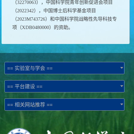
（
32270063
），中国科学院青年创新促进会项目
（
2022342
），中国博士后科学基金项目
（
2023M743726
）和中国科学院战略性先导科技专
项（
XDB0480000
）的资助。
== 实验室与学会 ==
== 平台建设 ==
== 相关网站推荐 ==