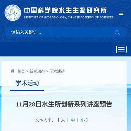
Togg
navig
首页
>
新闻动态
>
学术活动
学术活动
11月28日水生所创新系列讲座预告
文本大小：【
大
|
中
|
小
】