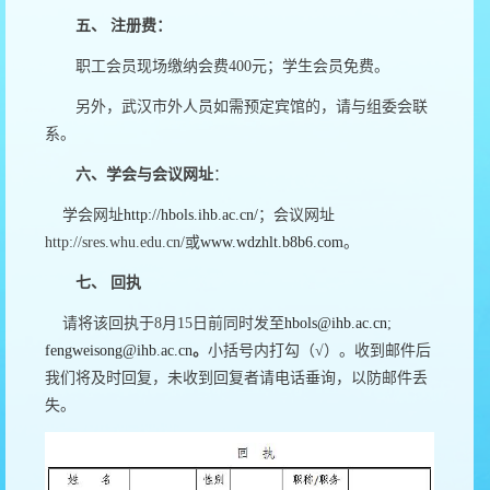
五、
注册费：
职工会员现场缴纳会费
400
元；学生会员免费。
另外，武汉市外人员如需预定宾馆的，请与组委会联
系。
六、
学会与会议网址
：
学会网址
http://hbols.ihb.ac.cn/
；会议网址
http://sres.whu.edu.cn/
或
www.wdzhlt.b8b6.com
。
七、
回执
请将该回执于
8
月
15
日前同时发至
hbols@ihb.ac.cn
;
fengweisong@ihb.ac.cn
。
小括号内打勾（
√
）。收到邮件后
我们将及时回复，未收到回复者请电话垂询，以防邮件丢
失。