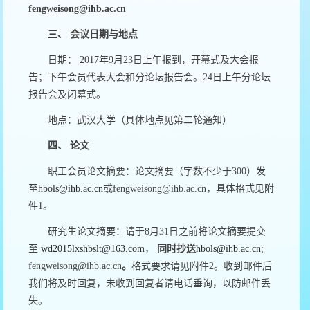
fengweisong@ihb.ac.cn
三、
会议日期与地点
日期：
2017
年
9
月
23
日上午报到，开幕式及大会报
告；下午会员代表大会和分论坛报告会。
24
日上午分论坛
报告会及闭幕式。
地点：武汉大学（具体地点见第二轮通知）
四、
论文
职工会员论文摘要：
论文摘要（字数不少于
300
）发
至
hbols@ihb.ac.cn
或
fengweisong@ihb.ac.cn
，具体格式见附
件
1
。
研究生论文摘要：请于
8
月
31
日之前将论文摘要提交
至
wd2015lxshbslt@163.com
，
同时抄送
hbols@ihb.ac.cn
;
fengweisong@ihb.ac.cn
。
格式要求请见附件
2
。收到邮件后
我们将及时回复，未收到回复者请电话垂询，以防邮件丢
失。