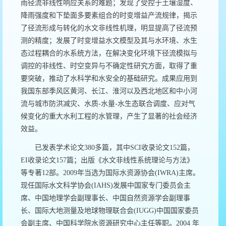
雨径流非线性响应关系的难题；发现了受控于土壤湿度、
降雨强度和下垫面多要素组合的时变增益产流规律，揭示
了径流形成与转化的水文非线性机理，明显提高了径流预
测的精度；发展了时变增益水文模型及其与水环境、水生
态过程耦合的水系统方法，在解决变化环境下径流模拟与
调控的非线性、时空变异与不确定性研究方面，取得了重
要突破，推动了水科学和水安全的基础研究。成果应用到
我国东部季风区黄河、长江、淮河以及西北地区和中小河
流与城市防洪减灾、水质-水量-水生态联合调度、应对气
候变化的重大水利工程的水管理，产生了显著的社会经济
效益。
已发表学术论文380多篇，其中SCI收录论文152篇，
EI收录论文157篇；出版《水文非线性系统理论与方法》
等专著12部。2009年当选为国际水资源协会(IWRA)主席。
现任国际水文科学协会(IAHS)发展中国家专门委员会主
席、中国地理学会副理事长、中国自然资源学会副理事
长、国际大地测量及地球物理联合会(IUGG)中国国家委员
会副主席、中国科学院水资源研究中心主任等职。2004 年