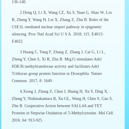
136-140.
2.Dong Q, Li X, Wang CZ, Xu S, Yuan G, Shao W, Liu
B, Zheng Y, Wang H, Lei X, Zhang Z, Zhu B. Roles of the
CSE1L-mediated nuclear import pathway in epigenetic
silencing. Proc Natl Acad Sci U S A. 2018; 115: E4013-
E4022.
3.Huang C, Yang F, Zhang Z, Zhang J, Cai G, Li L,
Zheng Y, Chen S, Xi R, Zhu B. Mrg15 stimulates Ash1
H3K36 methyltransferase activity and facilitates Ash1
Trithorax group protein function in Drosophila. Nature
Commun. 2017; 8: 1649.
4.Xiong J, Zhang Z, Chen J, Huang H, Xu Y, Ding X,
Zheng Y, Nishinakamura R, Xu GL, Wang H, Chen S, Gao S,
Zhu B. Cooperative Action between SALL4A and TET
Proteins in Stepwise Oxidation of 5-Methylcytosine. Mol Cell.
2016; 64: 913-925.