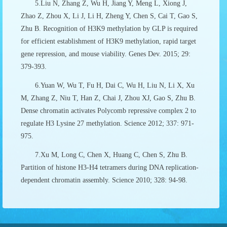
5.Liu N, Zhang Z, Wu H, Jiang Y, Meng L, Xiong J,
Zhao Z, Zhou X, Li J, Li H, Zheng Y, Chen S, Cai T, Gao S,
Zhu B. Recognition of H3K9 methylation by GLP is required
for efficient establishment of H3K9 methylation, rapid target
gene repression, and mouse viability. Genes Dev. 2015; 29:
379-393.
6.Yuan W, Wu T, Fu H, Dai C, Wu H, Liu N, Li X, Xu
M, Zhang Z, Niu T, Han Z, Chai J, Zhou XJ, Gao S, Zhu B.
Dense chromatin activates Polycomb repressive complex 2 to
regulate H3 Lysine 27 methylation. Science 2012; 337: 971-
975.
7.Xu M, Long C, Chen X, Huang C, Chen S, Zhu B.
Partition of histone H3-H4 tetramers during DNA replication-
dependent chromatin assembly. Science 2010; 328: 94-98.