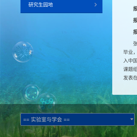
研究生园地
毕业，
入中
课题
发表在C
== 实验室与学会 ==