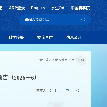
息
ARP登录
English
水生OA
中国科学院
科学传播
交流合作
信息公开
首页
>
新闻动态
>
学术活动
告（2026－6）
文本大小：【
大
|
中
|
小
】