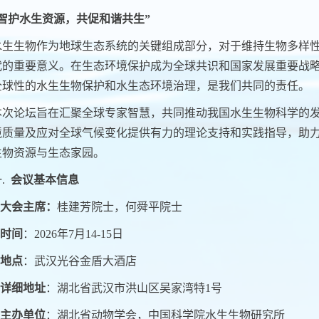
智护水生资源，共促和谐共生
”
水生生物作为地球生态系统的关键组成部分，对于维持生物多样
代的重要意义。在生态环境保护成为全球共识和国家发展重要战
全球性的水生生物保护和水生态环境治理，是我们共同的责任。
本次论坛旨在汇聚全球专家智慧，共同推动我国水生生物科学的
境质量及应对全球气候变化提供有力的理论支持和实践指导，助
生物资源与生态家园。
一.
会议基本信息
大会主席：
桂建芳院士，何舜平院士
时间
：
2026
年
7
月
14-15
日
地点
：武汉光谷金盾大酒店
详细地址
：湖北省武汉市洪山区吴家湾特
1
号
主办单位
：
湖北省动物学会，中国科学院水生生物研究所