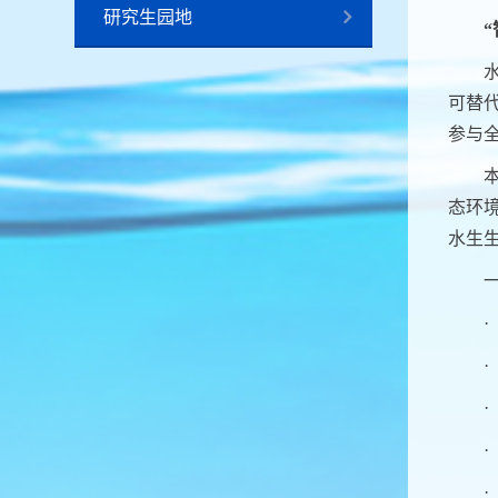
研究生园地
“
可替
参与
态环
水生
·
·
·
·
·