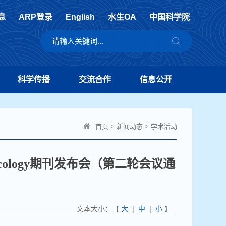
息
ARP登录
English
水生OA
中国科学院
科学传播
交流合作
信息公开
首页
>
新闻动态
>
学术活动
nd Ecology期刊发布会（第二轮会议通
文本大小：【
大
|
中
|
小
】