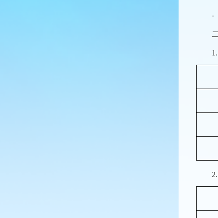
·
1
2