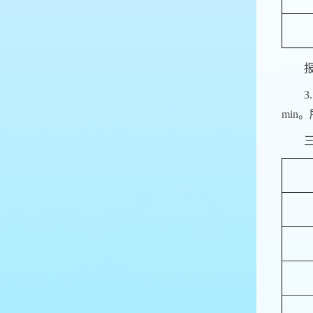
3
min
。