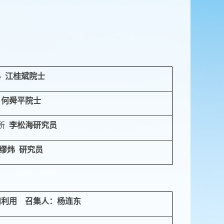
心
江桂斌
院士
何舜平
院士
所
李松海
研究员
缪炜
研究员
和利用
召集人：
杨连东