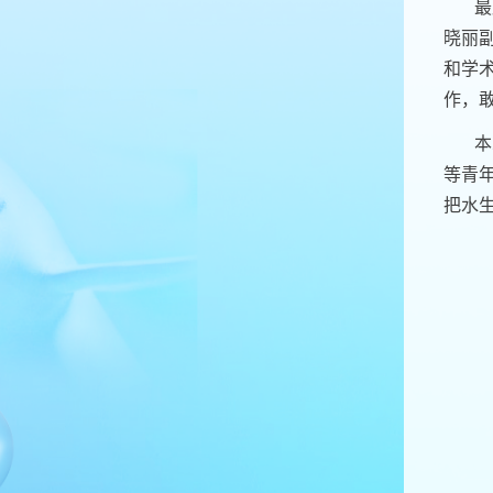
最
晓丽
和学
作，
本
等青
把水