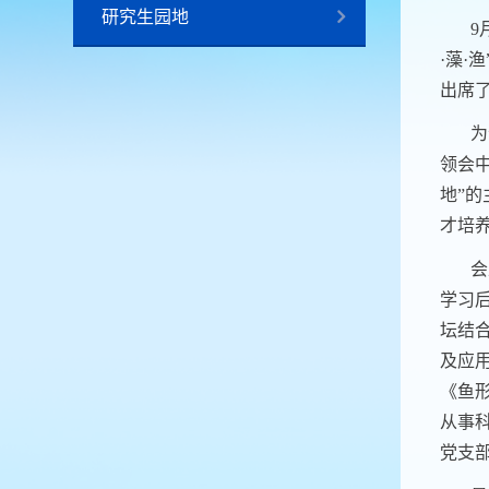
研究生园地
9
·藻
出席
为
领会
地”
才培
会
学习
坛结
及应
《鱼
从事
党支