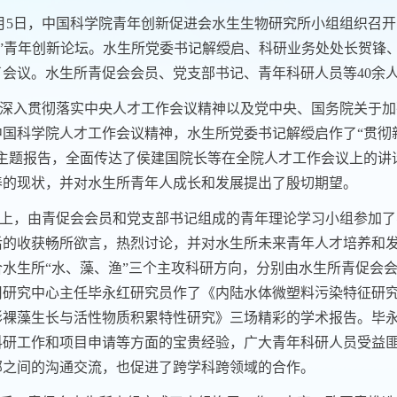
月
5
日，中国科学院青年创新促进会水生生物研究所小组组织召开
·渔”青年创新论坛。水生所党委书记解绶启、科研业务处处长贺
了会议。水生所青促会会员、党支部书记、青年科研人员等
40
余
深入贯彻落实中央人才工作会议精神以及党中央、国务院关于加
中国科学院人才工作会议精神，水生所党委书记解绶启作了“贯彻
的主题报告，全面传达了侯建国院长等在全院人才工作会议上的讲
养的现状，并对水生所青年人成长和发展提出了殷切期望。
上，由青促会会员和党支部书记组成的青年理论学习小组参加了
后的收获畅所欲言，热烈讨论，并对水生所未来青年人才培养和发展
合水生所“水、藻、渔”三个主攻科研方向，分别由水生所青促会
用研究中心主任毕永红研究员作了《内陆水体微塑料污染特征研
形裸藻生长与活性物质积累特性研究》三场精彩的学术报告。毕
科研工作和项目申请等方面的宝贵经验，广大青年科研人员受益
部之间的沟通交流，也促进了跨学科跨领域的合作。