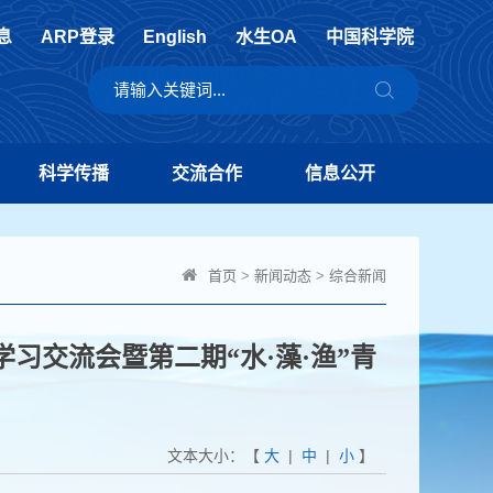
息
ARP登录
English
水生OA
中国科学院
科学传播
交流合作
信息公开
首页
>
新闻动态
>
综合新闻
习交流会暨第二期“水·藻·渔”青
文本大小：【
大
|
中
|
小
】