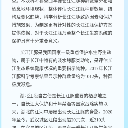
查。本次科考将全面掌握长江江豚种群数量分布和
栖息地环境现状，整体评估长江江豚种群数量、结
构及变化趋势，科学分析长江江豚致危因素和保护
措施效果，为制定更有针对性的长江江豚保护方案
提供依据，对于长江江豚乃至整个长江生态系统的
保护具有十分重要意义。
长江江豚是我国国家一级重点保护水生野生动
物，属于长江中特有的淡水鲸豚类动物，是评估长
江生态系统健康状况的重要指示物种。
2017
年长江
江豚科学考察结果显示种群数量约为
1012
头，种群
极度濒危。
湖北江段自古便是长江江豚重要的栖息地之
一，自长江大保护
和
十年禁渔
等国家战略实施
以
来，湖北的江河中屡屡出现
长江
江豚的身影。
2020
年至今，武汉城区江段出现超
20
余次，近
210
头
次。在宜昌城区江段，更是有一群
长江
江豚常年定