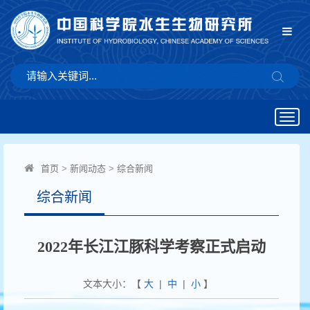
Togg
navig
首页
>
新闻动态
>
综合新闻
综合新闻
2022年长江江豚科学考察正式启动
文本大小：【
大
|
中
|
小
】