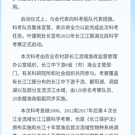
用。
启动仪式上，与会代表向科考船队代表授旗。
科考队员集体宣誓，表示将全力以赴完成此次科考
任务。叶建刚处长宣布
2022
年长江江豚湖北段科学
考察正式启动。
本次科考由农业农村部长江流域渔政监督管理
办公室组织，长江中下游
6
省（市）渔业主管部
门、有关科研院所和社会组织共同参与。考察覆盖
有长江江豚分布的长江中下游干流、鄱阳湖、洞庭
湖以及部分支流汊江水域，由
120
余名考察队员、
20
余艘渔政船艇同步实施。
本次科考是继
2006
、
2012
和
2017
年后第４次长
江全流域长江江豚科学考察，也是《长江保护法》
颁布实施和长江十年禁渔后首次流域性物种系统调