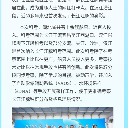
居在此，成为爱豚人士的网红打卡点。在汉江潜江
段，近
30
多年来也首次发现了
长江
江豚的身影。
本次科考，湖北省共有
十
余
艘船只
、近百人投
入
。
科考
范围
为
长江干流宜昌至
江西
湖口
、
汉江
兴
隆坝下
江段
科考
以及
部分
支流
、夹江、沙洲
。汉江
是首次纳入长江江豚科考范围。
此次科考除了在考
察范围上比以往更广，船只人员投入更多，考察技
术对比以往常规手段也将有所创新。此次将
采取分
段同步
考察，除了常规的
目视、被动声学，
还加入
了
自动影像
辅助系统（
VAOS
）
、
水环境采样
（
eDNA
）
等
手段开展采样工作
，便于更准确考察
长江江豚种群分布及栖息环境情况
。