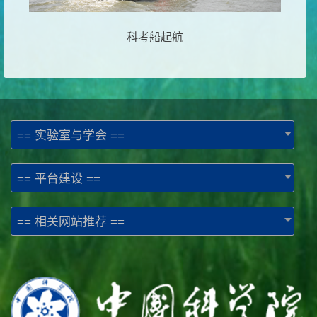
科考船起航
== 实验室与学会 ==
== 平台建设 ==
== 相关网站推荐 ==