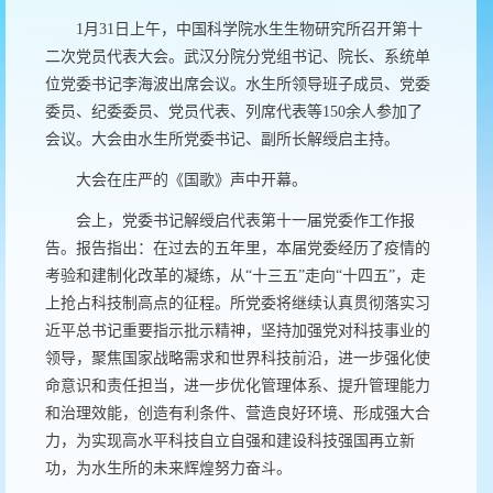
1
月
31
日上午，中国科学院水生生物研究所召开第十
二次党员代表大会。武汉分院分党组书记、院长、系统单
位党委书记李海波出席会议。水生所领导班子成员、党委
委员、纪委委员、党员代表、列席代表等
150
余人参加了
会议。大会由水生所党委书记、副所长解绶启主持。
大会在庄严的《国歌》声中开幕。
会上，党委书记解绶启代表第十一届党委作工作报
告。报告指出：在过去的五年里，本届党委经历了疫情的
考验和建制化改革的凝练，从“十三五”走向“十四五”，走
上抢占科技制高点的征程。所党委将继续认真贯彻落实习
近平总书记重要指示批示精神，坚持加强党对科技事业的
领导，聚焦国家战略需求和世界科技前沿，进一步强化使
命意识和责任担当，进一步优化管理体系、提升管理能力
和治理效能，创造有利条件、营造良好环境、形成强大合
力，为实现高水平科技自立自强和建设科技强国再立新
功，为水生所的未来辉煌努力奋斗。