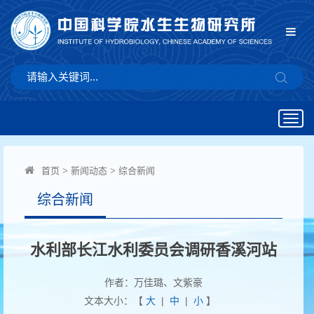
Togg
navig
首页
>
新闻动态
>
综合新闻
综合新闻
水利部长江水利委员会调研香溪河站
作者：万佳璐、文紫豪
文本大小：【
大
|
中
|
小
】