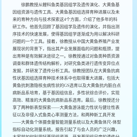
徐鹏教授从鲤科鱼类基因组学及遗传演化、大黄鱼基
因组资源与遗传工具、大黄鱼基因组选择育种进展以及未
来的育种方向与技术探索这4个方面，介绍了他多年的科
研工作。他首先回顾了基因组学及遗传的演化，并指出测
序技术的快速发展，使得基因组学逐渐成为用以解决科研
问题的一个工具。接着，徐教授从中国大黄鱼养殖产业发
展现状的背景下，指出其产业发展面临的问题和瓶颈，提
出育种是有效解决途径之一。徐教授通过对鱼类种质资源
调查和群体遗传结构解析，对研究鱼类进行遗传变异位点
发掘，并研发了遗传分析工具。徐教授团队在大黄鱼抗病
性状基因组选择育种技术体系中也取得重大进展，包括大
黄鱼抗刺激隐核虫病性状的GS选育以及大黄鱼抗内脏白点
病新品系培育，基于基因组信息，多性状综合评价，实现
高效、精准的大黄鱼抗病新品系选育。最后，徐教授还分
享了两种新表型探索——大黄鱼游泳能力性状与健壮性表
征以及非侵入式鱼类心率测量方法，和两种新工具开发
——大黄鱼个体摄食量智能测量系统以及大黄鱼体尺-体型
指标自动化测量系统。报告引起了与会人员的广泛兴趣，
大家就如何利用好基因组资源，开发基因组尺度的遗传分