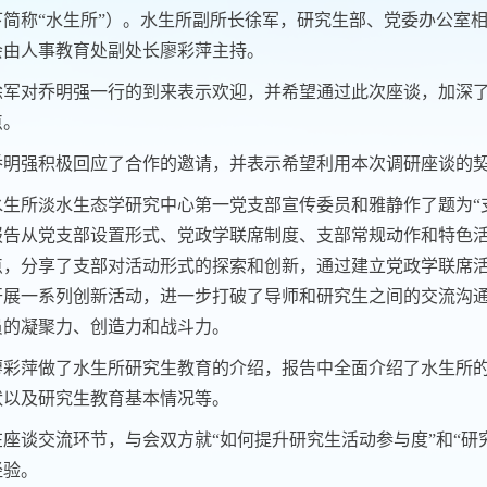
下简称“水生所”）。水生所副所长徐军，研究生部、党委办公室
会由人事教育处副处长廖彩萍主持。
徐军对乔
明强
一行的到来表示欢迎，并希望通过此次座谈，加深
点。
乔明强积极回应了合作的邀请，并表示希望利用本次调研座谈的
水生所淡水生态学研究中心第一党支部宣传委员和雅静作了题为“
报告从党支部设置形式、党政学联席制度、支部常规动作和特色
点，分享了支部对活动形式的探索和创新，通过建立党政学联席活
开展一系列创新活动，进一步打破了导师和研究生之间的交流沟
员的凝聚力、创造力和战斗力。
廖彩萍做了水生所研究生教育的介绍，报告中全面介绍了水生所
状以及研究生教育基本情况等。
在座谈交流环节，与会双方就“如何提升研究生活动参与度”和“研
经验。