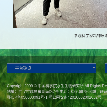
参观
科学家精神展
== 平台建设 ==
Copyright 2009 © 中国科学院水生生物研究所 All Rights Re
地址：武汉市武昌东湖南路7号 电话：027-68780839 联
鄂ICP备050003091号-1
鄂公网安备42010602002652号