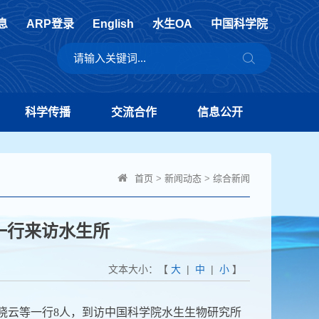
息
ARP登录
English
水生OA
中国科学院
科学传播
交流合作
信息公开
首页
>
新闻动态
>
综合新闻
一行来访水生所
文本大小：【
大
|
中
|
小
】
晓云等一行8人，
到访中国科学院水生生物研究所