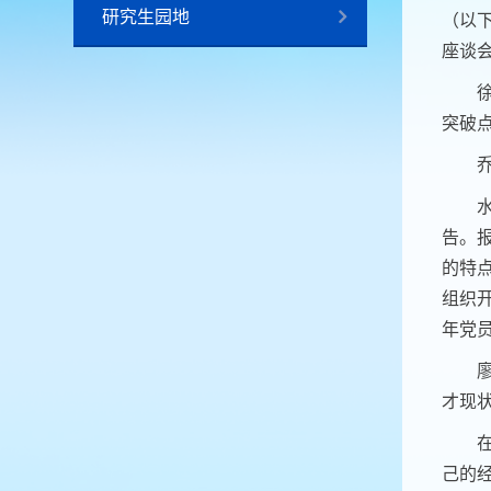
研究生园地
（以
座谈
突破
告。
的特
组织
年党
才现
己的