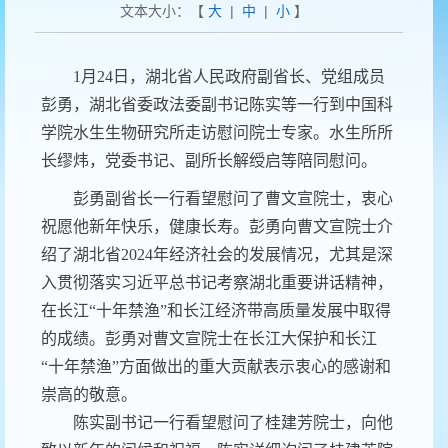
文本大小：【
大
|
中
|
小
】
1
月24日，湖北省人民政府副省长、党组成员
彭勇，湖北省委政法委副书记陈实等一行到中国科
学院水生生物研究所走访慰问院士专家。水生所所
长缪炜，党委书记、副所长解绶启等陪同慰问。
彭勇副省长一行看望慰问了曹文宣院士，衷心
祝愿他新年快乐，健康长寿。彭勇向曹文宣院士介
绍了湖北省2024年经济社会的发展情况，尤其是深
入贯彻落实习近平总书记考察湖北重要讲话精神，
在长江“十年禁渔”和长江经济带高质量发展中取得
的成绩。彭勇对曹文宣院士在长江大保护和长江
“十年禁渔”方面做出的重大贡献表示衷心的感谢和
崇高的敬意。
陈实副书记一行看望慰问了桂建芳院士，向他