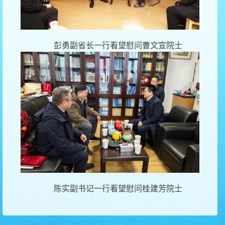
彭勇副省长一行看望慰问曹文宣院士
陈实副书记一行看望慰问桂建芳院士