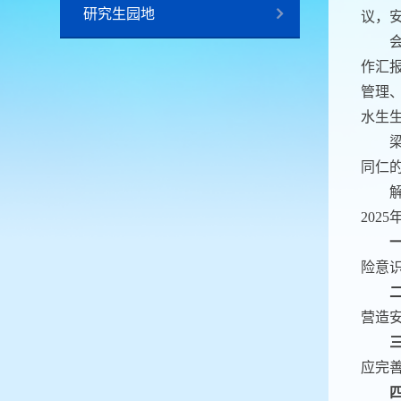
研究生园地
议，
作汇
管理
水生生
同仁
202
险意
营造
应完