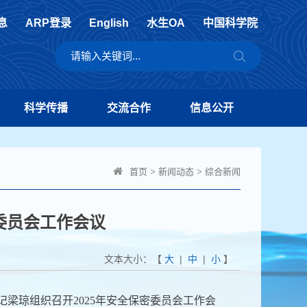
息
ARP登录
English
水生OA
中国科学院
科学传播
交流合作
信息公开
首页
>
新闻动态
>
综合新闻
密委员会工作会议
文本大小：【
大
|
中
|
小
】
梁琼组织召开2025年安全保密委员会工作会