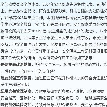
安全保密委员会全体成员、2024年安全保密先进集体代表、其他
会上，综合办公室代权、研究生部廖彩萍、科技基础能力处陈佳分
报，并部署2025年重点工作。水生所安全保密委员会成员与部
、学生心理安全教育、安全培训等展开研讨。安全保密委员会领
物研究所关于表彰2024年度“安全保密先进集体”的决定》，1
梁琼书记强调，2024年水生所未发生重大安全责任事故，未发
的支持，但安全事件仍有发生，突发事件的应急处置能力仍有待
解绶启书记表示，安全责任重于泰山，安全保密工作是科研项目
5年度工作会议上的讲话，对全所安全保密工作做如下指示：
一是要提高政治站位，
坚持“安全第一，预防为主”的核心方针，
识，增强“时时放心不下”的责任感；
二是要加强宣传教育，
通过正面宣传提升科研人员的安全责任意
安全生产科研氛围；
三是要完善管理制度，
及时更新研究所各项安全制度与应急预案
善安全档案，查漏补缺，
动态签订《安全责任书》，逐级压实安
四是要加强风险防控，
持续开展隐患排查与整改，要注意“全过程