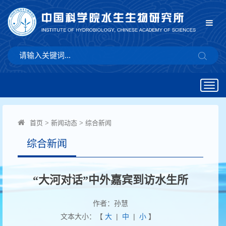
Togg
navig
首页
>
新闻动态
>
综合新闻
综合新闻
“大河对话”中外嘉宾到访水生所
作者：孙慧
文本大小：【
大
|
中
|
小
】