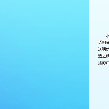
透明
送明
造之
播的