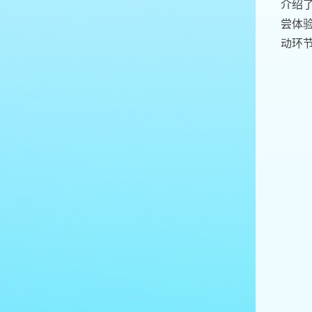
介绍
尝体
动环