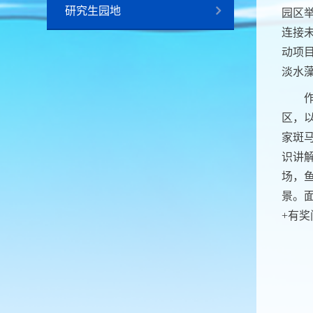
研究生园地
园区
连接未
动项
淡水
区，
家斑马
识讲
场，
景。
+有