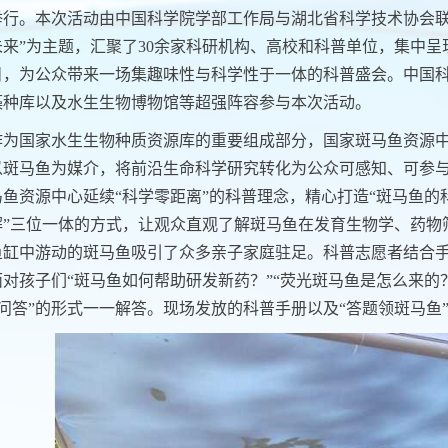
举行。本次活动由中国科学院学部工作局与湖北省科学技术协会联
来”为主题，汇聚了30余家科研机构、高校和科普单位，集中呈现
目，为公众带来一场集趣味性与科学性于一体的科普盛会。中国
藻种库以及水生生物博物馆等超强阵容参与本次活动。
作为国家水生生物种质资源库的重要组成部分，国家斑马鱼资源中
以斑马鱼为媒介，将前沿生命科学研究转化为公众可感知、可参
鱼资源中心延续“科学零距离”的科普理念，精心打造“斑马鱼的
解”三位一体的方式，让观众直观了解斑马鱼在发育生物学、药物
鱼缸中游动的斑马鱼吸引了众多亲子家庭驻足。科普志愿者结合
面对孩子们“斑马鱼如何帮助研发新药？”“荧光斑马鱼是怎么来的
奖问答”的形式一一解答。现场发放的科普手册以及“答题领斑马鱼