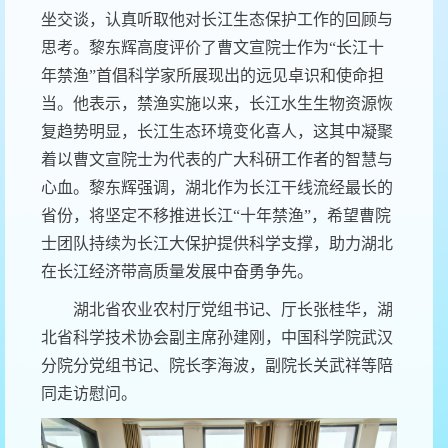
坐交谈，认真听取
他对长江生态保护工作的回顾与
思考。黎东辉高度评价了曹文宣院士作为
“
长江十
年禁渔
”
首倡科学家所展现出的远见卓识和使命担
当。他表示，禁渔实施以来，长江水生生物资源恢
复趋势明显，长江生态环境变化
喜人
，这其中凝聚
着以曹文宣院士为代表的广大科研工作者的智慧与
心血。黎东辉强调，湖北作为长江干线流经最长的
省份，将坚定
不移推进长江
“十年禁渔”
，希望曹院
士团队持续为长江大保护提供科学支撑，助力
湖北
在长江经济带高质量发展中奋勇争先
。
湖北省农业农村厅党组书记、厅长张桂华，
湖
北
省
科学技术协会
副主席孙建刚，
中国科学院武汉
分院分党组书记、院长李海波，副院长关武祥
等陪
同走访慰问。