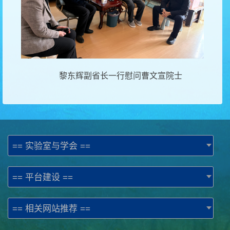
黎东辉副省长一行慰问曹文宣院士
== 实验室与学会 ==
== 平台建设 ==
== 相关网站推荐 ==