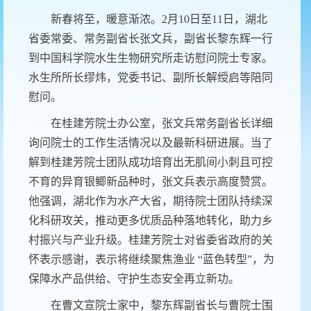
新春将至，暖意渐浓。
2月10日至11日，湖北
省委常委、常务副省长张文兵，副省长黎东辉一行
到中国科学院水生生物研究所走访慰问院士专家。
水生所所长缪炜，党委书记、副所长解绶启等陪同
慰问。
在桂建芳院士
办公
室，张文兵常务副省长详细
询问院士的工作生活情况
以及最新科研进展。
当了
解到桂建芳院士
团队
成功培育出无肌间小刺
且可控
不育的异育银鲫
新品种时，张文兵表示高度赞赏。
他
强调，湖北作为水产大省，期待院士团队持续深
化科研攻关，推动更多优质品种落地转化，助力乡
村振兴与产业升级。桂建芳院士对省委省政府的关
怀表示感谢，表示将继续聚焦渔业
“
蓝色转型
”
，为
保障水产品供给、守护生态安全再立新功。
在曹文宣院士家中，黎
东辉副省长
与曹院士围