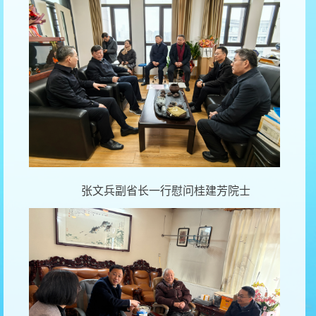
张文兵副省长一行慰问桂建芳院士