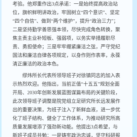
考验。他郑重作出3点承诺：一是始终提高政治站
位，旗帜鲜明讲政治，牢固树立
“
四个意识
”
、坚定
“
四个自信
”
、做到
“
两个维护
”
，提升
“
政治三力
”
；
二是坚持勤学善思强本领，尽快完成角色转换，聚
焦主责主业补短板、强弱项，以务实举措履职尽
责、勇担使命；三是牢牢绷紧廉洁之弦，严守党纪
国法和廉洁自律各项规定，以身作则作表率，永葆
清正廉洁的政治本色。
缪炜所长代表所领导班子对徐镇同志的加入表
示热烈欢迎。他指出，当前正值
“
十五五
”
规划全面
开局、2030年创新发展蓝图谋篇布局的关键阶段，
此次领导班子调整是院党组立足研究所长远发展作
出的重要决策，为班子注入了新鲜血液，进一步优
化了班子结构、健全了工作体系，为推动研究所高
质量发展增添了强劲新动能。他提出3点希望，与
新班子成员共勉：一是铸牢政治忠诚，坚守科研报