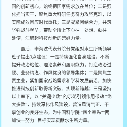
国的创新初心，始终把国家需求放在首位；二是强
化担当实干，聚焦重大科研任务奋力攻坚克难，以
实际成效回应时代重托；三是凝聚团结合力，共筑
坚强战斗堡垒，带动全所上下心往一处想、劲往一
处使，汇聚起科技创新的磅礴力量。
最后，李海波代表分院分党组对水生所新领导
班子提出3点建议：一是持续强化自身建设，不断
提升政治站位、理论素养和履职能力，打造政治过
硬、业务精湛、作风优良的领导集体；二是聚焦主
责主业，紧扣国家战略需求和学科发展前沿，加快
推进科技创新取得新突破、实现新跨越；三是坚持
以上率下，以
“
关键少数
”
的示范引领作用带动
“
绝
大多数
”
，持续深化作风建设，营造风清气正、干
事创业的良好生态，为中国科学院
“
四个率先
”“
两
加快一努力
”
目标实现贡献水生所力量。