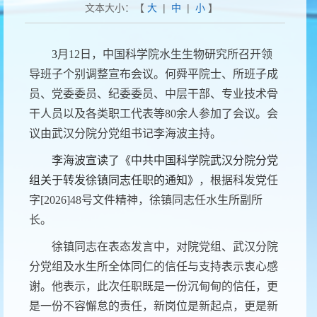
文本大小：【
大
|
中
|
小
】
3
月12日，中国科学院水生生物研究所召开领
导班子个别调整宣布会议。何舜平院士、所班子成
员、党委委员、纪委委员、中层干部、专业技术骨
干人员以及各类职工代表等80余人参加了会议。会
议由武汉分院分党组书记李海波主持。
李海波宣读了《中共中国科学院武汉分院分党
组关于转发徐镇同志任职的通知》
，根据科发党任
字[2026]48号文件精神，徐镇同志任水生所副所
长。
徐镇同志在表态发言中，对院党组、武汉分院
分党组及水生所全体同仁的信任与支持表示衷心感
谢。他表示，此次任职既是一份沉甸甸的信任，更
是一份不容懈怠的责任，新岗位是新起点，更是新