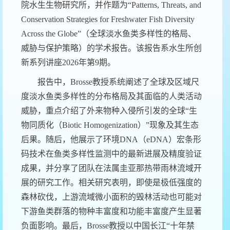
院水生生物研究所，并作题为
“Patterns, Threats, and
Conservation Strategies for Freshwater Fish Diversity
Across the Globe”
（全球淡水鱼类多样性的格局、
威胁与保护策略）的学术报告。
该报告系水生所创
新系列讲座
2026年第
9
期。
报告中，
Brosse
教授系统阐述了全球及区域尺
度淡水鱼类多样性的分布格局及其面临的人类活动
威胁，重点介绍了外来物种入侵所引发的全球
“
生
物同质化（
Biotic Homogenization
）
”
现象及其生态
后果。随后，他展示了环境
DNA
（
eDNA
）宏条形
码技术在鱼类多样性监测中的最新进展及精度验证
成果，并分享了团队在法属圭亚那热带雨林流域开
展的研究工作。相关研究表明，即使是极低强度的
森林砍伐，上游流域微小面积的毁林活动也可能对
下游鱼类群落的物种丰富度和功能丰富度产生显著
负面影响。最后，
Brosse
教授以中国长江
“
十年禁