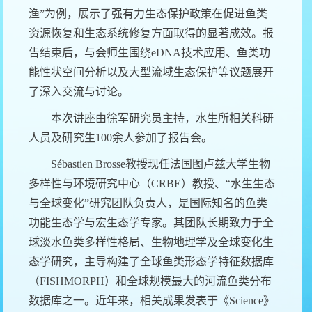
渔
”
为例，展示了强有力生态保护政策在促进鱼类
资源恢复和生态系统修复方面取得的显著成效。报
告结束后，与会师生围绕
eDNA
技术应用、鱼类功
能性状空间分析以及大型流域生态保护等议题展开
了深入交流与讨论。
本次讲座由
徐军
研究员主持，水生所相关科研
人员及研究生
100
余人参加了报告会。
Sébastien Brosse
教授现任法国图卢兹大学生物
多样性与环境研究中心（
CRBE
）教授、
“
水生生态
与全球变化
”
研究团队负责人，是国际知名的鱼类
功能生态学与宏生态学专家。其团队长期致力于全
球淡水鱼类多样性格局、生物地理学及全球变化生
态学研究，主导构建了全球鱼类形态学特征数据库
（
FISHMORPH
）和全球规模最大的河流鱼类分布
数据库之一。近年来，相关成果发表于《
Science
》