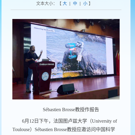
文本大小：【
大
|
中
|
小
】
Sébastien Brosse
教授
作报告
6
月
1
2
日下午，法国图卢兹大学（
University of
Toulouse
）
Sébastien Brosse
教授应邀访问中国科学