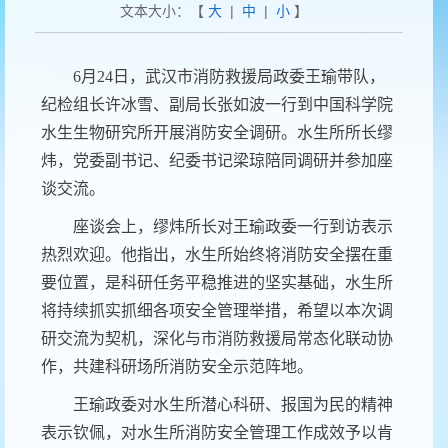
文本大小：【
大
|
中
|
小
】
6月24日，武汉市消防救援局政委王瑜带队，
纪检组长许冰雪、副局长张如波一
行
到
中国科学院
水生生物研究所开展消防安全调研。水生所所长缪
炜，党委副书记、纪委书记梁琼陪同
调研
并参加座
谈交流。
座谈会上，缪炜所长对王瑜政委一行到访表示
热烈
欢迎。他指出，水生所始终将消防安全摆在重
要位置，是科研任务平稳推进的坚实基础，
水生所
将持续抓实抓细各项安全管理举措
，
希望以本次调
研交流为契机，深化与市消防救援局常态化联动协
作，共建科研场所消防安全示范阵地。
王瑜政委对水生所潜心
科研
、
报国为民
的
精神
表示
钦佩，
对
水生所
消防安全
管理
工作
成效
予以肯