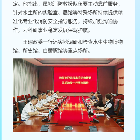
定。他
指
出，属地消防救援队伍
要
主动靠前服务，
针对
水生所的
实验室、展馆等特殊场所
持续
提供
精
准化
专业化
消防
安全
指导
服务
，持续
加强
沟通协
作，为科研事业稳定发展保驾护航。
王瑜政委一行
还
实地
调研和检查
水生生物博物
馆、所史馆、白鱀豚馆等重点场所
。