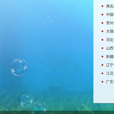
弗吉
中国
贵州
大理
河北
山西
新疆
辽宁
江汉
广东