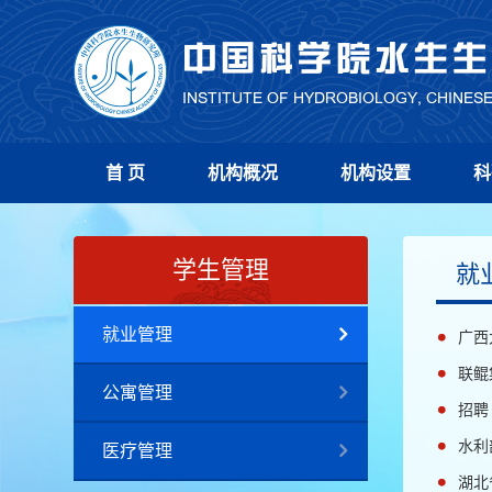
首 页
机构概况
机构设置
科
学生管理
就
就业管理
广西
联鲲
公寓管理
招聘
水利
医疗管理
湖北