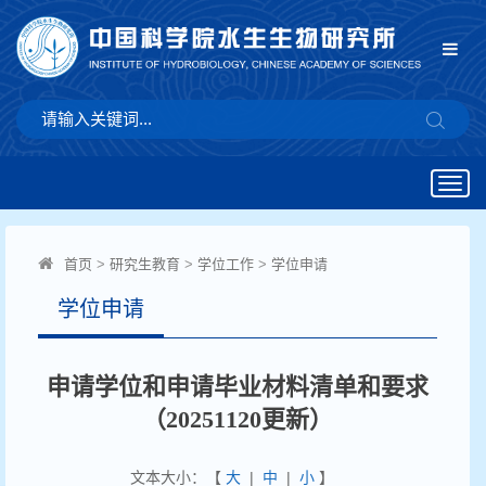
Togg
navig
首页
>
研究生教育
>
学位工作
>
学位申请
学位申请
申请学位和申请毕业材料清单和要求
（20251120更新）
文本大小：【
大
|
中
|
小
】