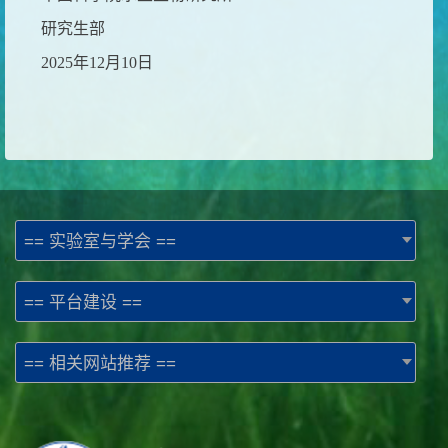
研究生部
202
5
年
1
2
月
10
日
== 实验室与学会 ==
== 平台建设 ==
== 相关网站推荐 ==