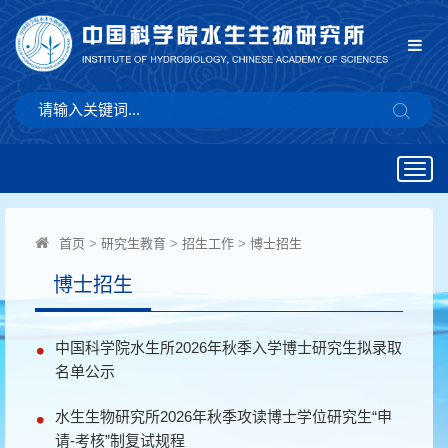
Togg
navig
首页
>
研究生教育
>
招生工作
>
博士招生
博士招生
中国科学院水生所2026年秋季入学博士研究生拟录取
名单公示
水生生物研究所2026年秋季攻读博士学位研究生“申
请-考核”制复试规程