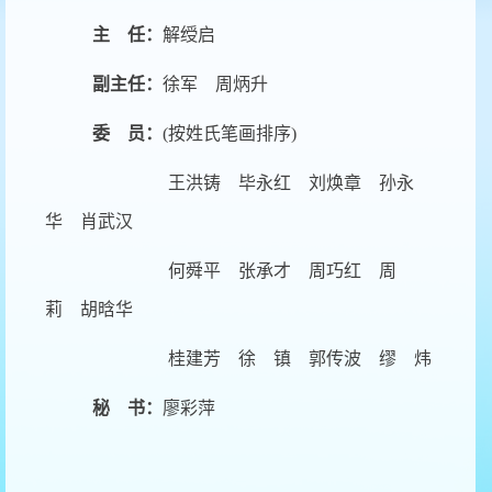
主 任：
解绶启
副主任：
徐军 周炳升
委 员：
(按姓氏笔画排序)
王洪铸 毕永红 刘焕章 孙永
华 肖武汉
何舜平 张承才 周巧红 周
莉 胡晗华
桂建芳 徐 镇 郭传波 缪 炜
秘 书：
廖彩萍