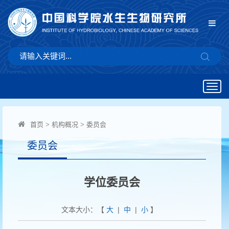
Togg
navig
首页
>
机构概况
>
委员会
委员会
学位委员会
文本大小：【
大
|
中
|
小
】