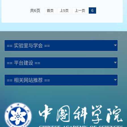
共6页
6
首页
上5页
上一页
== 实验室与学会 ==
== 平台建设 ==
== 相关网站推荐 ==