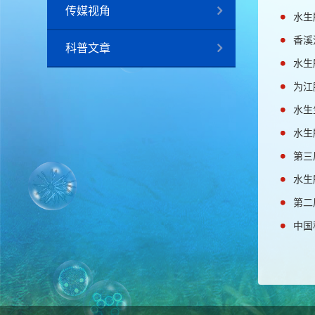
传媒视角
水生
香溪
科普文章
水生
为江
水生
水生
第三
水生
第二
中国