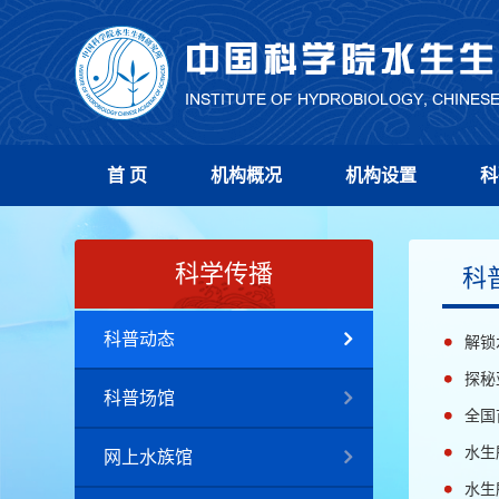
首 页
机构概况
机构设置
科
科学传播
科
科普动态
解锁
探秘
科普场馆
全国
水生
网上水族馆
水生