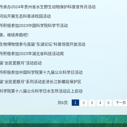
所承办2024年贵州省水生野生动物保护科普宣传月活动
河站开展生态科普进校园活动
所积极参加2023中国科学院科学节活动
豚，继续奔跑吧！
生物博物馆参与首届“东湖论坛”科普场馆开放活动
所积极参加2023年湖北省科技活动周
届“全民爱豚月”活动启动
所积极参加中国科学院第十九届公众科学日活动
届“全民爱豚月”系列活动走进长江新螺段保护区
科学院第十八届公众科学日水生所活动云上启动
共6页
1
2
3
4
5
下一页