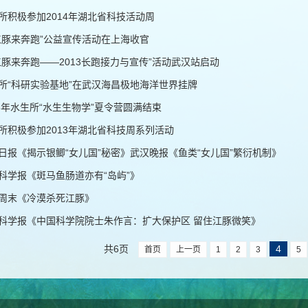
所积极参加2014年湖北省科技活动周
江豚来奔跑”公益宣传活动在上海收官
江豚来奔跑——2013长跑接力与宣传”活动武汉站启动
所“科研实验基地”在武汉海昌极地海洋世界挂牌
13年水生所“水生生物学”夏令营圆满结束
所积极参加2013年湖北省科技周系列活动
日报《揭示银鲫“女儿国”秘密》武汉晚报《鱼类“女儿国”繁衍机制》
科学报《斑马鱼肠道亦有“岛屿”》
周末《冷漠杀死江豚》
科学报《中国科学院院士朱作言：扩大保护区 留住江豚微笑》
共6页
4
首页
上一页
1
2
3
5