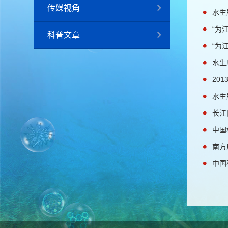
传媒视角
水生
“为
科普文章
“为
水生
20
水生
长江
中国
南方
中国