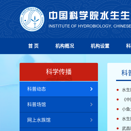
首 页
机构概况
机构设置
科
科学传播
科
科普动态
水生
《中
科普场馆
小鱼
水生
网上水族馆
武昌