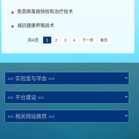
鱼类病毒病快检和治疗技术
减抗健康养殖技术
共4页
1
2
3
4
下一页
尾页
== 实验室与学会 ==
== 平台建设 ==
== 相关网站推荐 ==