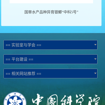
国审水产品种异育银鲫“中科5号”
== 实验室与学会 ==
== 平台建设 ==
== 相关网站推荐 ==