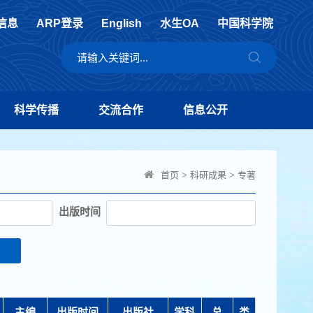
信息
ARP登录
English
水生OA
中国科学院
科学传播
交流合作
信息公开
首页
>
科研成果
>
专著
出版时间
主编
出版时间
出版社
学科
总
类