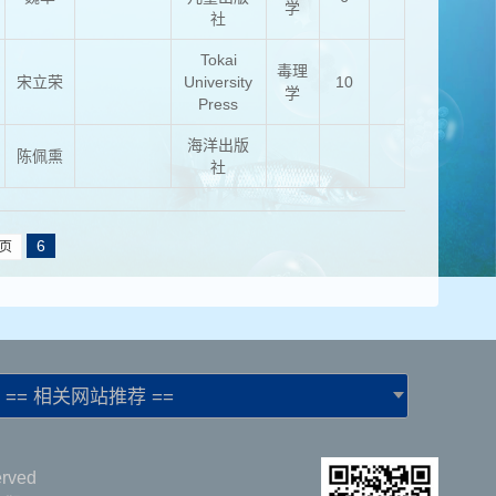
学
社
Tokai
毒理
宋立荣
University
10
学
Press
海洋出版
陈佩熏
社
6
页
== 相关网站推荐 ==
rved