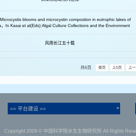
 Microcystis blooms and microcystin compostion in eutrophic lakes of
，In Kasai et al(Eds):Algal Culture Collections and the Environment
风雨长江五十载
共6页
首页
上5页
上一
== 平台建设 ==
Copyright 2009 © 中国科学院水生生物研究所 All Rights Rese