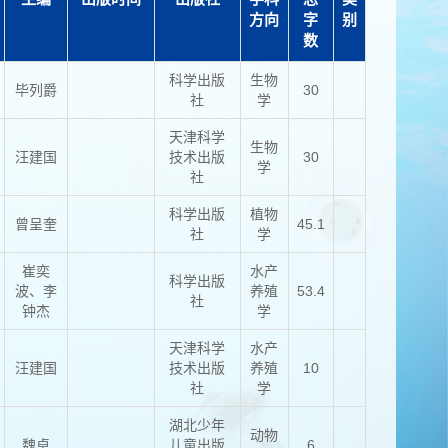
方向
字
别
数
科学出版
生物
毕列爵
30
社
学
天津科学
生物
汪建国
技术出版
30
学
社
科学出版
植物
曾呈奎
45.1
社
学
崔奕
水产
科学出版
波、李
养殖
53.4
社
钟杰
学
天津科学
水产
汪建国
技术出版
养殖
10
社
学
湖北少年
动物
魏卓
儿童出版
6