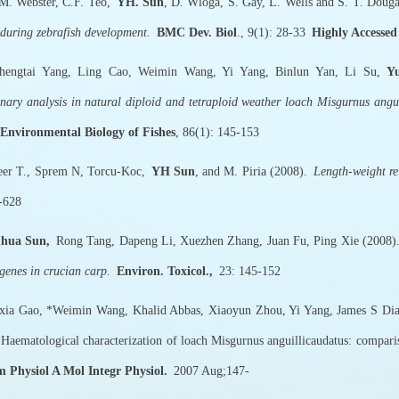
Webster, C.F. Teo,
YH. Sun
, D. Wloga, S. Gay, L. Wells and S. T. Doug
 during zebrafish development.
BMC Dev. Biol
., 9(1): 28-33
Highly Accessed 
ai Yang, Ling Cao, Weimin Wang, Yi Yang, Binlun Yan, Li Su,
Y
onary analysis in natural diploid and tetraploid weather loach Misgurnus angu
Environmental Biology of Fishes
, 86(1): 145-153
T., Sprem N, Torcu-Koc,
YH Sun
, and M. Piria (2008).
Length-weight rel
626-628
hua Sun,
Rong Tang, Dapeng Li, Xuezhen Zhang, Juan Fu, Ping Xie (2008
genes in crucian carp
.
Environ. Toxicol.,
23: 145-152
Gao, *Weimin Wang, Khalid Abbas, Xiaoyun Zhou, Yi Yang, James S Dia
 Haematological characterization of loach Misgurnus anguillicaudatus: compari
 Physiol A Mol Integr Physiol.
2007 Aug;147-