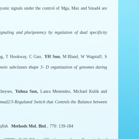
yonic signals under the control of Mga, Max and Smad4 are
naling and pluripotency by regulation of dual specificity
33
Ong, T Hookway, C Guo,
YH Sun
, M Bland, W Wagstaff, S
rotein subclasses shape 3- D organization of genomes during
theyses,
Yuhua Sun,
Laura Menendez, Michael Kulik and
Smad2/3-Regulated Switch that Controls the Balance between
afish
.
Methods Mol. Biol
., 770: 139-184