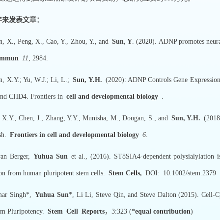
年来发表文章：
., Peng, X., Cao, Y., Zhou, Y., and
Sun, Y
. (2020). ADNP promotes neural
ommun
11
, 2984.
.Y.; Yu, W.J.; Li, L.;
Sun, Y.H.
(2020): ADNP Controls Gene Expression 
nd CHD4. Frontiers in
cell and developmental biology
.
Y., Chen, J., Zhang, Y.Y., Munisha, M., Dougan, S., and
Sun, Y.H.
(2018)
sh.
Frontiers in cell and developmental biology
6
.
 Berger,
Yuhua Sun
et al., (2016). ST8SIA4-dependent polysialylation i
on from human pluripotent stem cells.
Stem Cells,
DOI: 10.1002/stem
 Singh*,
Yuhua Sun
*, Li Li, Steve Qin, and Steve Dalton (2015). Cell-
om Pluripotency.
Stem
Cell
Reports
，3:323 (*
equal contribution
)