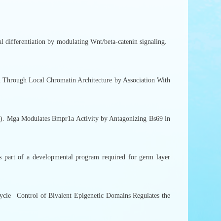
 differentiation by modulating Wnt/beta-catenin signaling.
Through Local Chromatin Architecture by Association With
. Mga Modulates Bmpr1a Activity by Antagonizing Bs69 in
s part of a developmental program required for germ layer
.2379
Cycle Control of Bivalent Epigenetic Domains Regulates the