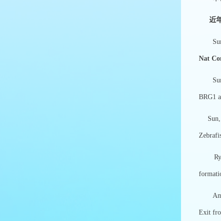
近
Sun, X
Nat C
Sun, X
BRG1 a
Sun, X.
Zebrafi
Ryan
formati
Amar
Exit fr