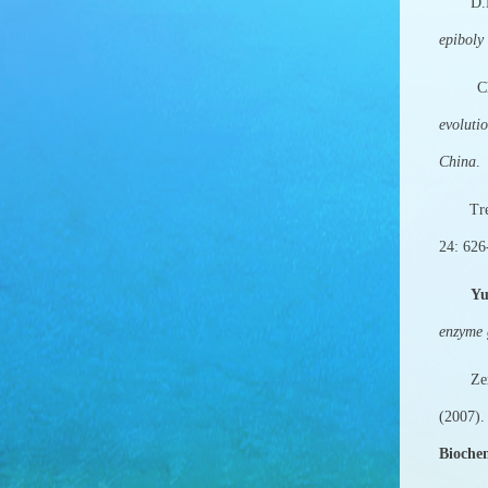
D.M. 
epiboly
Chengt
evoluti
China
.
Treer 
24: 
Yu
enzyme 
Zexia 
(2007).
Biochem