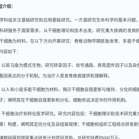
组介绍：
组关注基础研究和应用基础研究。一方面研究生命科学的基本问题，
科研服务于国家需求，从干细胞理论和技术出发，研究重大疾病的发病
干细胞为材料，在以下方向开展研究：脊椎动物早期胚胎发育、多能干
内容如下：
斑马鱼为模式生物，研究转录因子、信号通路、表观遗传因子以及染色
基因表达的分子机制。为治疗人类发育疾病提供机理解释。
人和小鼠多能干细胞为材料，揭示干细胞自我更新与维持、分化的细胞
子；阐明其在干细胞自我更新和分化、细胞命运决定中的作用机制。
细胞治疗和转化医学研究。研究内容包括：干细胞理论和技术研究重大
等）构建，阐明其定向分化及自组装规律；干细胞和组织工程结合研发
组得到国家重点研发计划项目资助，总研究经费约600万元。