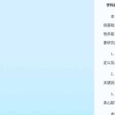
学科
本学科
绕基础
物多能
要研究
1、以
定以及
2、以
关键因
3、干
类心脏
本课题