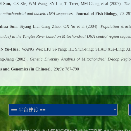
H Sun,
CX Xie, WM Wang, SY Liu, T. Treer, MM Chang et al (2007).
The 
n mitochondrial and nucleic DNA sequences
.
Journal of Fish Biology
, 70
uhua Sun
, Siyang Liu, Gang Zhao, QX Yu et al (2004).
Population struct
midae) in the Yangtze River based on Mitochondrial DNA control region seque
UN Yu-Hua;
WANG Wei; LIU Si-Yang; HE Shun-Ping; SHAO Xue-Ling; XIE
g-Jiang (2002).
Genetic Diversity Analysis of Mitochondrial D-loop Regi
s and Genomics (in Chinese),
29(9): 787-790
== 平台建设 ==