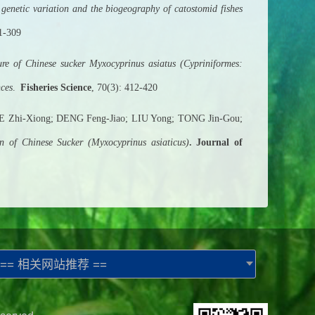
genetic variation and the biogeography of catostomid fishes
: 291-309
ure of Chinese sucker Myxocyprinus asiatus (Cypriniformes:
nces
.
Fisheries Science
, 70(3): 412-420
 Zhi-Xiong; DENG Feng-Jiao; LIU Yong; TONG Jin-Gou;
on of Chinese Sucker (
Myxocyprinus asiaticus
)
. Journal of
== 相关网站推荐 ==