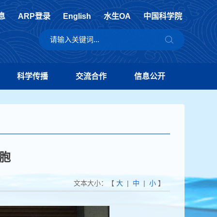
息
ARP登录
English
水生OA
中国科学院
科学传播
交流合作
信息公开
水产种质创新与未来渔业发展研究中心
>
细胞工程育种研究室
胞
文本大小：【
大
|
中
|
小
】