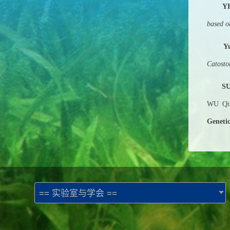
Y
based o
Y
Catosto
S
WU Qin
Genetic
== 实验室与学会 ==