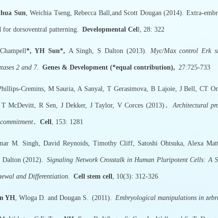
hua Sun
, Weichia Tseng, Rebecca Ball,and Scott Dougan (2014). Extra-embr
d for dorsoventral patterning.
Developmental Cel
l, 28: 322
ampell
*, YH Sun*,
A Singh, S Dalton (2013).
Myc/Max control Erk sig
tases 2 and 7.
Genes & Development (*equal contribution),
27:725-7
lips-Cremins, M Sauria, A Sanyal, T Gerasimova, B Lajoie, J Bell, CT 
 T McDevitt, R Sen, J Dekker, J Taylor, V Corces (2013)．
Architectural p
 commitment
．
Cell
, 153: 1281
. Singh, David Reynoids, Timothy Cliff, Satoshi Ohtsuka, Alexa Mat
 Dalton (2012).
Signaling Network Crosstalk in Human Pluripotent Cells: A 
newal and Differentiation.
Cell stem cell
, 10(3): 312-326
n YH
, Wloga D. and Dougan S.
(2011).
Embryological manipulations in zebr