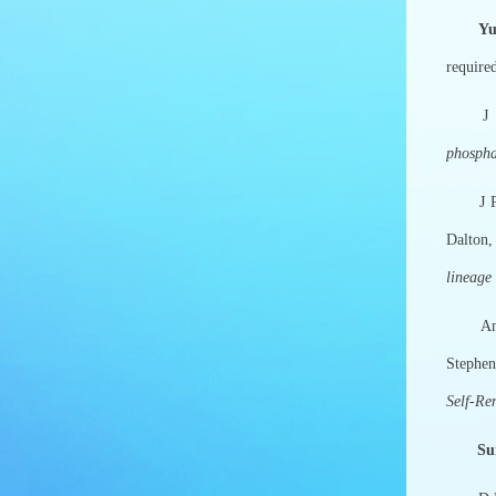
Yu
require
J Ch
phospha
J Phil
Dalton,
lineage
Amar M
Stephen
Self-Re
Su