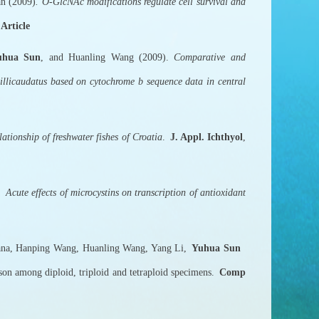
an (2009)
. O-GlcNAc modifications regulate cell survival and
Article
uhua Sun
, and Huanling Wang (2009).
Comparative and
illicaudatus based on cytochrome b sequence data in central
ationship of freshwater fishes of Croatia
.
J. Appl. Ichthyol
,
).
Acute effects of microcystins on transcription of antioxidant
na, Hanping Wang, Huanling Wang, Yang Li,
Yuhua Sun
son among diploid, triploid and tetraploid specimens.
Comp