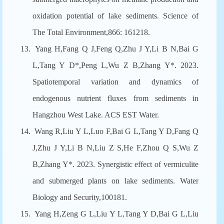
oxidation potential of lake sediments. Science of
The Total Environment,866: 161218.
13.
Yang H,Fang Q J,Feng Q,Zhu J Y,Li B N,Bai G
L,Tang Y D*,Peng L,Wu Z B,Zhang Y*. 2023.
Spatiotemporal variation and dynamics of
endogenous nutrient fluxes from sediments in
Hangzhou West Lake. ACS EST Water.
14.
Wang R,Liu Y L,Luo F,Bai G L,Tang Y D,Fang Q
J,Zhu J Y,Li B N,Liu Z S,He F,Zhou Q S,Wu Z
B,Zhang Y*. 2023. Synergistic effect of vermiculite
and submerged plants on lake sediments. Water
Biology and Security,100181.
15.
Yang H,Zeng G L,Liu Y L,Tang Y D,Bai G L,Liu