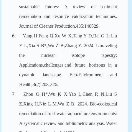
sustainable futures: A review of sediment
remediation and resource valorization techniques.
Journal of Cleaner Production,435:140529.
6.
Yang H,Feng Q,Xu W X,Tang Y D,Bai G L,Liu
Y L,Xia S B*,Wu Z B,Zhang Y. 2024. Unraveling
the nuclear isotope tapestry:
Applications,challenges,and future horizons in a
dynamic landscape. Eco-Environment and
Health,3(2):208-226.
7.
Zhou Q H*,Wu K X,Yao L,Chen R N,Liu S
Z,Xing H,Nie L M,Wu Z B. 2024. Bio-ecological
remediation of freshwater aquaculture environments:
A systematic review and bibliometric analysis. Water