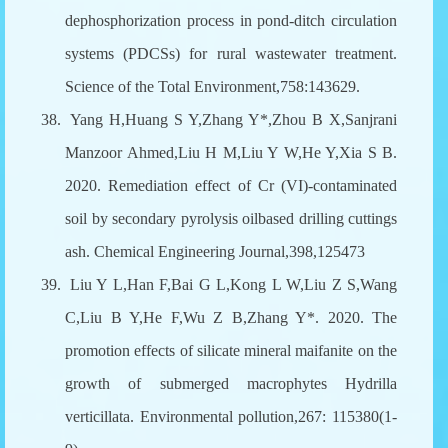
dephosphorization process in pond-ditch circulation
systems (PDCSs) for rural wastewater treatment.
Science of the Total Environment,758:143629.
38.
Yang H,Huang S Y,Zhang Y*,Zhou B X,Sanjrani
Manzoor Ahmed,Liu H M,Liu Y W,He Y,Xia S B.
2020. Remediation effect of Cr (VI)-contaminated
soil by secondary pyrolysis oilbased drilling cuttings
ash. Chemical Engineering Journal,398,125473
39.
Liu Y L,Han F,Bai G L,Kong L W,Liu Z S,Wang
C,Liu B Y,He F,Wu Z B,Zhang Y*. 2020. The
promotion effects of silicate mineral maifanite on the
growth of submerged macrophytes Hydrilla
verticillata. Environmental pollution,267: 115380(1-