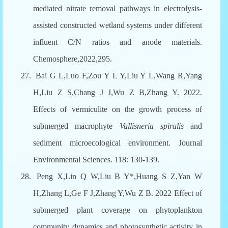
mediated nitrate removal pathways in electrolysis-
assisted constructed wetland systems under different
influent C/N ratios and anode materials.
Chemosphere,2022,295.
27.
Bai G L,Luo F,Zou Y L Y,Liu Y L,Wang R,Yang
H,Liu Z S,Chang J J,Wu Z B,Zhang Y. 2022.
Effects of vermiculite on the growth process of
submerged macrophyte
Vallisneria spiralis
and
sediment microecological environment. Journal
Environmental Sciences. 118: 130-139.
28.
Peng X,Lin Q W,Liu B Y*,Huang S Z,Yan W
H,Zhang L,Ge F J,Zhang Y,Wu Z B. 2022 Effect of
submerged plant coverage on phytoplankton
community dynamics and photosynthetic activity in