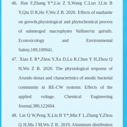
46.
Han F,Zhang Y*,Liu Z S,Wang C,Luo J,Liu B
Y,Qiu D R,He F,Wu Z B. 2020. Effects of maifanite
on growth,physiological and phytochemical process
of submerged macrophytes
Vallisneria spiralis
.
Ecotoxicology and Environmental
Safety,189,109941.
47.
Xiao E R*,Zhou Y,Xu D,Lu R,Chen Y H,Zhou Q
H,Wu Z B. 2020. The physiological response of
Arundo donax and characteristics of anodic bacterial
community in BE-CW systems: Effects of the
applied voltage. Chemical Engineering
Journal,380,122604.
48.
Lin Q W,Peng X,Liu B Y*,Min F L,Zhang Y,Zhou
Q H,Ma J M,Wu Z B. 2019. Aluminum distribution