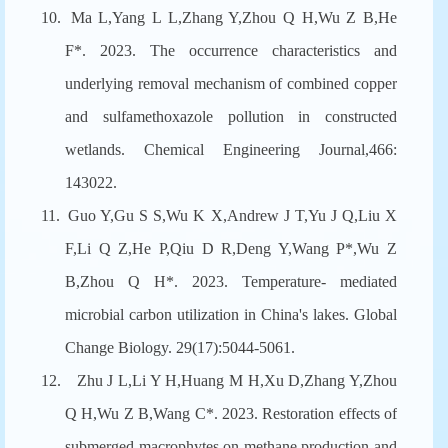
10.
Ma L,Yang L L,Zhang Y,Zhou Q H,Wu Z B,He
F*. 2023. The occurrence characteristics and
underlying removal mechanism of combined copper
and sulfamethoxazole pollution in constructed
wetlands. Chemical Engineering Journal,466:
143022.
11.
Guo Y,Gu S S,Wu K X,Andrew J T,Yu J Q,Liu X
F,Li Q Z,He P,Qiu D R,Deng Y,Wang P*,Wu Z
B,Zhou Q H*. 2023. Temperature- mediated
microbial carbon utilization in China's lakes. Global
Change Biology. 29(17):5044-5061.
12.
Zhu J L,Li Y H,Huang M H,Xu D,Zhang Y,Zhou
Q H,Wu Z B,Wang C*. 2023. Restoration effects of
submerged macrophytes on methane production and