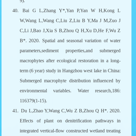
9).
40.
Bai G L,Zhang Y*,Yan P,Yan W H,Kong L
W,Wang L,Wang C,Liu Z,Liu B Y,Ma J M,Zuo J
C,Li J,Bao J,Xia S B,Zhou Q H,Xu D,He F,Wu Z
B*. 2020. Spatial and seasonal variation of water
parameters,sediment properties,and submerged
macrophytes after ecological restoration in a long-
term (6 year) study in Hangzhou west lake in China:
Submerged macrophyte distribution influenced by
environmental variables. Water research,186:
116379(1-15).
41.
Du L,Zhao Y,Wang C,Wu Z B,Zhou Q H*. 2020.
Effects of plant on denitrification pathways in
integrated vertical-flow constructed wetland treating