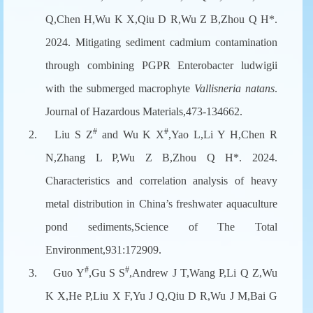
Q,Chen H,Wu K X,Qiu D R,Wu Z B,Zhou Q H*.
2024. Mitigating sediment cadmium contamination
through combining PGPR Enterobacter ludwigii
with the submerged macrophyte
Vallisneria natans
.
Journal of Hazardous Materials,473-134662.
#
#
2.
Liu S Z
and Wu K X
,Yao L,Li Y H,Chen R
N,Zhang L P,Wu Z B,Zhou Q H*. 2024.
Characteristics and correlation analysis of heavy
metal distribution in China’s freshwater aquaculture
pond sediments,Science of The Total
Environment,931:172909.
#
#
3.
Guo Y
,Gu S S
,Andrew J T,Wang P,Li Q Z,Wu
K X,He P,Liu X F,Yu J Q,Qiu D R,Wu J M,Bai G