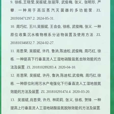
9.
徐栋
,
王晓莹
,
吴振斌
,
张丽萍
,
武俊梅
,
张义
,
张明珍
,
严
攀
.
一种用于高压蒸汽灭菌器的多功能筐
. ZL
201910471297.2. 2024-05-31.
10.
周巧红
,
王川
,
吴振斌
,
王会会
,
徐栋
,
武俊梅
,
张义
.
一种
原位收集沉水植物根系分泌物装置及使用方法
. ZL
201810346832.7. 2024-02-27.
11.
肖恩荣
,
吴振斌
,
许丹
,
鲁汭
,
陈迪松
,
武俊梅
,
周巧红
,
徐
栋
.
一种提高下行垂直流人工湿地硝酸盐氮去除效能的方
法及装置
. ZL 201810289283.4. 2020-04-10.
12.
肖恩荣
,
吴振斌
,
许丹
,
鲁汭
,
陈迪松
,
武俊梅
,
周巧红
,
徐
栋
.
一种原位利用污水产电强化下行垂直流人工湿地脱氮
效能的方法及装置
. ZL 201810291474.4. 2020-03-20.
13.
吴振斌
,
肖恩荣
,
许丹
,
林莉莉
,
张义
,
徐栋
,
贺锋
.
一种
提高上行垂直流人工湿地硝酸盐氮脱除效能的方法及装置
.