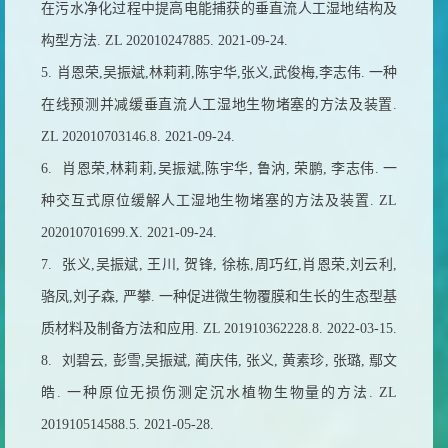
在污水净化过程中提高电能捕获的垂直流人工湿地结构及
构型方法
. ZL 202010247885. 2021-09-24.
5.
肖恩荣
,
吴振斌
,
林莉莉
,
陈宇华
,
张义
,
武俊梅
,
李志伟
.
一种
在线预测并减缓垂直流人工湿地生物堵塞的方法及装置
.
ZL 202010703146.8. 2021-09-24.
6.
肖恩荣
,
林莉莉
,
吴振斌
,
陈宇华
,
鲁汭
,
荣鹏
,
李志伟
.
一
种交互式原位缓解人工湿地生物堵塞的方法及装置
. ZL
202010701699.X. 2021-09-24.
7.
张义
,
吴振斌
,
王川
,
贺锋
,
徐栋
,
周巧红
,
肖恩荣
,
刘云利
,
骆凤
,
刘子森
,
严攀
.
一种促进微生物覆膜和生长的生态型基
质材料及制备方法和应用
. ZL 201910362228.8. 2022-03-15.
8.
刘碧云
,
彭雪
,
吴振斌
,
蔺庆伟
,
张义
,
黄素珍
,
张璐
,
鄢文
皓
.
一种原位无损伤测定沉水植物生物量的方法
. ZL
201910514588.5. 2021-05-28.