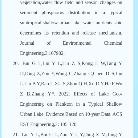
vegetation,water flow field and season changes on
sediment phosphorus distribution in a typical
subtropical shallow urban lake: water nutrients state
determines its retention and release mechanism.
Journal of Environmental Chemical
Engineering,3:107982.
20.
Bai G L,Liu Y L,Liu Z S,Kong L W,Tang Y
D,Ding Z,Zou Y,Wang C,Zhang C,Chen D S,Liu
L,Liu B Y,Rao L,Xia S,Zhou Q H,Xu D Y,He F,Wu
Z B,Zhang Y*. 2022. Effects of Lake Geo-
Engineering on Plankton in a Typical Shallow
Urban Lake: Evidence Based on 10-year Data. ACS
EST Engineering,3: 105-120.
21.
Liu Y L,Bai G L,Zou Y L Y,Ding Z M,Tang Y