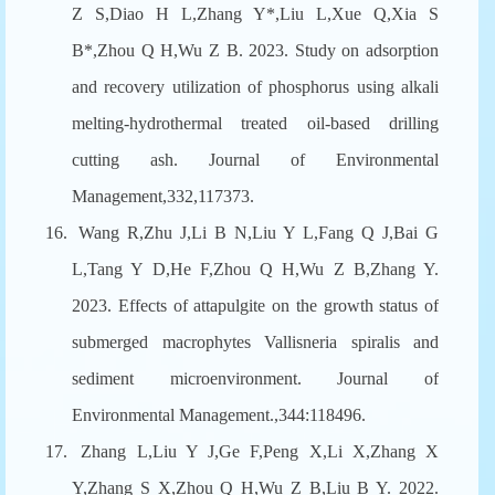
Z S,Diao H L,Zhang Y*,Liu L,Xue Q,Xia S
B*,Zhou Q H,Wu Z B. 2023. Study on adsorption
and recovery utilization of phosphorus using alkali
melting-hydrothermal treated oil-based drilling
cutting ash. Journal of Environmental
Management,332,117373.
16.
Wang R,Zhu J,Li B N,Liu Y L,Fang Q J,Bai G
L,Tang Y D,He F,Zhou Q H,Wu Z B,Zhang Y.
2023. Effects of attapulgite on the growth status of
submerged macrophytes Vallisneria spiralis and
sediment microenvironment. Journal of
Environmental Management.,344:118496.
17.
Zhang L,Liu Y J,Ge F,Peng X,Li X,Zhang X
Y,Zhang S X,Zhou Q H,Wu Z B,Liu B Y. 2022.