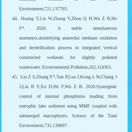
Environment,721,137765.
44.
Huang T,Liu W,Zhang Y,Zhou Q H,Wu Z B,He
F*. 2020. A stable simultaneous
anammox,denitrifying anaerobic methane oxidation
and denitrification process in integrated vertical
constructed wetlands for slightly polluted
wastewater. Environmental Pollution,262,114363.
45.
Liu Z S,Zhang Y*,Yan P,Luo J,Kong L W,Chang J
J,Liu B Y,Xu D,He F,Wu Z B. 2020.Synergistic
control of internal phosphorus loading from
eutrophic lake sediment using MMF coupled with
submerged macrophytes. Science of the Total
Environment,731,138697.