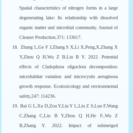
Spatial characteristics of nitrogen forms in a large
degenerating lake: Its relationship with dissolved
organic matter and microbial community. Journal of
Cleaner Production.371: 133617.
18.
Zhang L,Ge F J,Zhang S X,Li X,Peng,X,Zhang X
Y,Zhou Q H,Wu Z B,Liu B Y. 2022. Potential
effects of Cladophora oligoclora decomposition:
microhabitat variation and microcystis aeruginosa
growth response. Ecotoxicology and environmental
safety,247: 114236.
19.
Bai G L,Xu D,Zou Y,Liu Y L,Liu Z S,Luo F,Wang
C,Zhang C,Liu B Y,Zhou Q H,He F.,Wu Z
B,Zhang Y. 2022. Impact of submerged