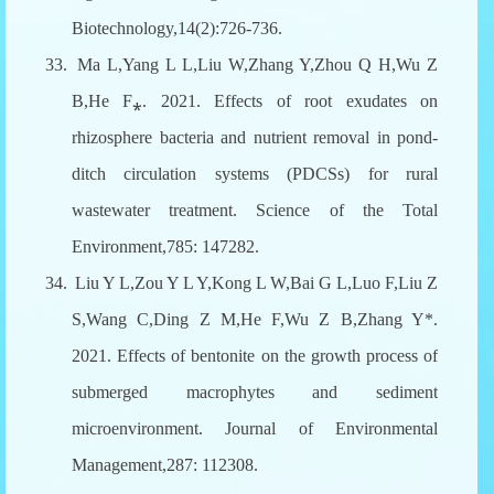
Biotechnology,14(2):726-736.
33.
Ma L,Yang L L,Liu W,Zhang Y,Zhou Q H,Wu Z
B,He F⁎. 2021. Effects of root exudates on
rhizosphere bacteria and nutrient removal in pond-
ditch circulation systems (PDCSs) for rural
wastewater treatment. Science of the Total
Environment,785: 147282.
34.
Liu Y L,Zou Y L Y,Kong L W,Bai G L,Luo F,Liu Z
S,Wang C,Ding Z M,He F,Wu Z B,Zhang Y*.
2021. Effects of bentonite on the growth process of
submerged macrophytes and sediment
microenvironment. Journal of Environmental
Management,287: 112308.