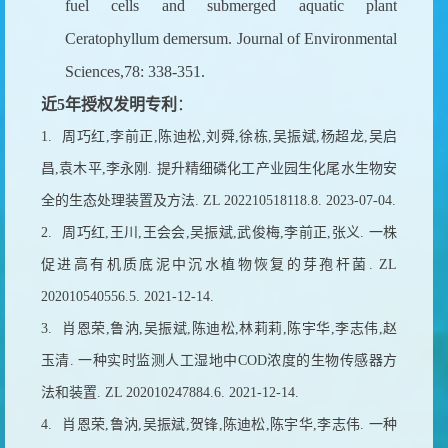
fuel cells and submerged aquatic plant
Ceratophyllum demersum. Journal of Environmental
Sciences,78: 338-351.
近
5
年授权发明专利
：
1.
周巧红
,
李前正
,
陈迪松
,
刘舜
,
徐栋
,
吴振斌
,
杨超龙
,
吴启
昌
,
袁木平
,
李永刚
.
提升精细磷化工产业园生化尾水生物安
全的生态处理装置及方法
. ZL 202210518118.8. 2023-07-04.
2.
周巧红
,
王川
,
王会会
,
吴振斌
,
武俊梅
,
李前正
,
张义
.
一株
促进高有机质底泥中沉水植物恢复的芽孢杆菌
. ZL
202010540556.5. 2021-12-14.
3.
肖恩荣
,
鲁汭
,
吴振斌
,
陈迪松
,
林莉莉
,
陈宇华
,
李志伟
,
赵
玉清
.
一种实时监测人工湿地中
COD
浓度的生物传感器方
法和装置
. ZL 202010247884.6. 2021-12-14.
4.
肖恩荣
,
鲁汭
,
吴振斌
,
贺锋
,
陈迪松
,
陈宇华
,
李志伟
.
一种