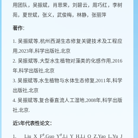
用团队，吴振斌，肖恩荣，刘碧云，周巧红，李树
苑，夏世斌，张义，武俊梅，林静，张丽萍
著作
：
1. 吴振斌等,杭州西湖生态修复关键技术及工程应
用,2023年,科学出版社,北京
2. 吴振斌等,大型水生植物对藻类的化感作用,2016
年,科学出版社,北京
3. 吴振斌等,水生植物与水体生态修复,2011年,科学
出版社,北京
4. 吴振斌等,复合垂直流人工湿地,2008年,科学出版
社,北京.
近
5
年代表性论文：
#
#
1.
Liu X F
,Guo Y
,Li Y H,Li Q Z,Yao L,Yu J