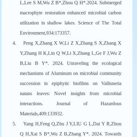
L,Lee S M,Wu Z B*,Zhou Q H*.2024. Submerged
macrophyte restoration enhanced microbial carbon
utilization in shallow lakes. Science of The Total
Environment,934:173357.
4.
Peng X,Zhang X W,Li Z X,Zhang S X,Zhang X
Y,Zhang H K,Lin Q W,Li X,Zhang L,Ge F J,Wu Z
B,Liu B Y*. 2024. Unraveling the ecological
mechanisms of Aluminum on microbial community
succession in epiphytic biofilms on Vallisneria
natans leaves: Novel insights from microbial
interactions. Journal of Hazardous
Materials,409:133932.
5.
Yang H,Feng Q,Zhu J Y,LIU G L,Dai Y R,Zhou
Q H,Xai S B*,Wu Z B,Zhang Y*. 2024. Towards