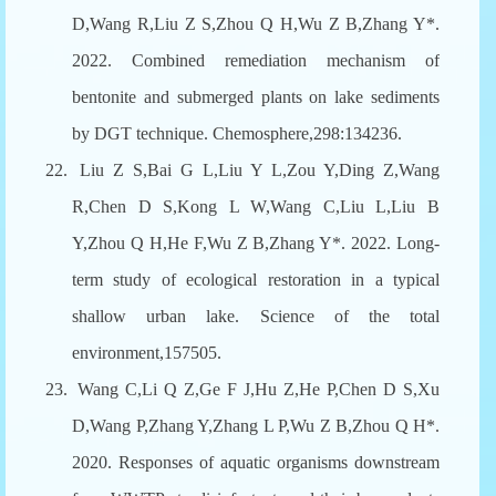
D,Wang R,Liu Z S,Zhou Q H,Wu Z B,Zhang Y*.
2022. Combined remediation mechanism of
bentonite and submerged plants on lake sediments
by DGT technique. Chemosphere,298:134236.
22.
Liu Z S,Bai G L,Liu Y L,Zou Y,Ding Z,Wang
R,Chen D S,Kong L W,Wang C,Liu L,Liu B
Y,Zhou Q H,He F,Wu Z B,Zhang Y*. 2022. Long-
term study of ecological restoration in a typical
shallow urban lake. Science of the total
environment,157505.
23.
Wang C,Li Q Z,Ge F J,Hu Z,He P,Chen D S,Xu
D,Wang P,Zhang Y,Zhang L P,Wu Z B,Zhou Q H*.
2020. Responses of aquatic organisms downstream