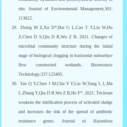
situ. Journal of Environmental Management,301:
113822.
29.
Zhang M Z,Xu D*,Bai G L,Cao T T,Liu W,Hu
Z,Chen D S,Qiu D R,Wu Z B. 2021. Changes of
microbial community structure during the initial
stage of biological clogging in horizontal subsurface
flow constructed wetlands. Bioresource
Technology,337:125405.
30.
Tan Q Y,Chen J M,Chu Y F,Liu W,Yang L L,Ma
L,Zhang Y,Qiu D R,Wu Z B,He F*. 2021. Triclosan
weakens the nitrification process of activated sludge
and increases the risk of the spread of antibiotic
resistance genes. Journal of Hazardous