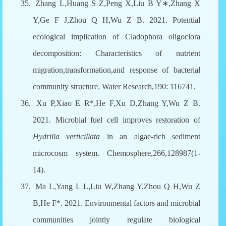
35.
Zhang L,Huang S Z,Peng X,Liu B Y
∗
,Zhang X
Y,Ge F J,Zhou Q H,Wu Z B. 2021. Potential
ecological implication of Cladophora oligoclora
decomposition: Characteristics of nutrient
migration,transformation,and response of bacterial
community structure. Water Research,190: 116741.
36.
Xu P,Xiao E R*,He F,Xu D,Zhang Y,Wu Z B.
2021. Microbial fuel cell improves restoration of
Hydrilla verticillata
in an algae-rich sediment
microcosm system. Chemosphere,266,128987(1-
14).
37.
Ma L,Yang L L,Liu W,Zhang Y,Zhou Q H,Wu Z
B,He F*. 2021. Environmental factors and microbial
communities jointly regulate biological