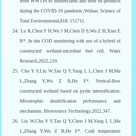
from WWTPs to disinfectants and their by-products
during the COVID-19 pandemic,Wuhan. Science of
Total Environmental,818: 151711.
24.
Lu R,Chen Y H,Wu J M,Chen D S,Wu Z B,Xiao E
R*. In situ COD monitoring with use of a hybrid of
constructed wetland-microbial fuel cell. Water
Research,2022,210.
25.
Chu Y F,Liu W,Tan Q Y,Yang L L,Chen J M,Ma
L,Zhang Y,Wu Z B,He F*. Vertical-flow
constructed wetland based on pyrite intensification:
Mixotrophic denitrification performance and
mechanism. Bioresource Technology,2022,347.
26.
Liu W,Chu Y F,Tan Q Y,Chen J M,Yang L L,Ma
L,Zhang Y,Wu Z B,He F*. Cold temperature