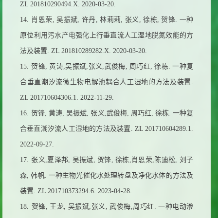
ZL 201810290494.X. 2020-03-20.
14.
肖恩荣
,
吴振斌
,
许丹
,
林莉莉
,
张义
,
徐栋
,
贺锋
.
一种
原位利用污水产电强化上行垂直流人工湿地脱氮效能的方
法及装置
. ZL 201810289282.X. 2020-03-20.
15.
贺锋
,
黄涛
,
吴振斌
,
张义
,
武俊梅
,
周巧红
,
徐栋
.
一种复
合垂直潮汐流微生物电解池耦合人工湿地的方法及装置
.
ZL 201710604306.1. 2022-11-29.
16.
贺锋
,
黄涛
,
吴振斌
,
张义
,
武俊梅
,
周巧红
,
徐栋
.
一种复
合垂直潮汐流人工湿地的方法及装置
. ZL 201710604289.1.
2022-09-27.
17.
张义
,
夏泽邦
,
吴振斌
,
贺锋
,
徐栋
,
肖恩荣
,
陈迪松
,
刘子
森
,
韩帆
.
一种生物光催化水处理转盘及净化水体的方法及
装置
. ZL 201710373294.6. 2023-04-28.
18.
贺锋
,
王龙
,
吴振斌
,
张义
,
武俊梅
,
周巧红
.
一种电动渗