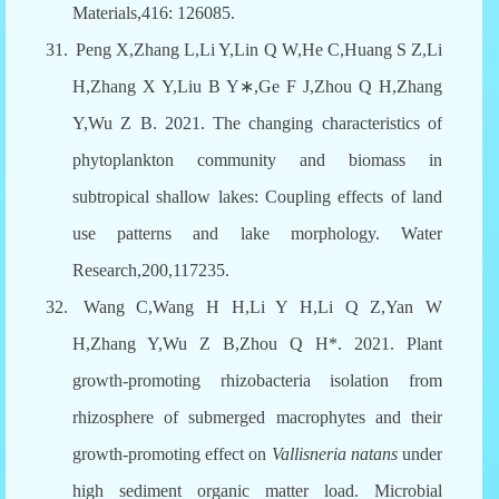
Materials,416: 126085.
31.
Peng X,Zhang L,Li Y,Lin Q W,He C,Huang S Z,Li
H,Zhang X Y,Liu B Y
∗
,Ge F J,Zhou Q H,Zhang
Y,Wu Z B. 2021. The changing characteristics of
phytoplankton community and biomass in
subtropical shallow lakes: Coupling effects of land
use patterns and lake morphology. Water
Research,200,117235.
32.
Wang C,Wang H H,Li Y H,Li Q Z,Yan W
H,Zhang Y,Wu Z B,Zhou Q H*. 2021. Plant
growth-promoting rhizobacteria isolation from
rhizosphere of submerged macrophytes and their
growth-promoting effect on
Vallisneria natans
under
high sediment organic matter load. Microbial