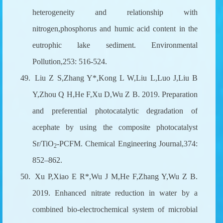
heterogeneity and relationship with
nitrogen,phosphorus and humic acid content in the
eutrophic lake sediment. Environmental
Pollution,253: 516-524.
49.
Liu Z S,Zhang Y*,Kong L W,Liu L,Luo J,Liu B
Y,Zhou Q H,He F,Xu D,Wu Z B. 2019. Preparation
and preferential photocatalytic degradation of
acephate by using the composite photocatalyst
Sr/TiO
-PCFM. Chemical Engineering Journal,374:
2
852–862.
50.
Xu P,Xiao E R*,Wu J M,He F,Zhang Y,Wu Z B.
2019. Enhanced nitrate reduction in water by a
combined bio-electrochemical system of microbial