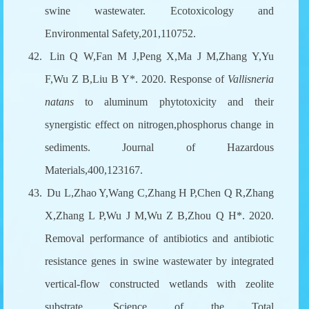
swine wastewater. Ecotoxicology and
Environmental Safety,201,110752.
42.
Lin Q W,Fan M J,Peng X,Ma J M,Zhang Y,Yu
F,Wu Z B,Liu B Y*. 2020. Response of
Vallisneria
natans
to aluminum phytotoxicity and their
synergistic effect on nitrogen,phosphorus change in
sediments. Journal of Hazardous
Materials,400,123167.
43.
Du L,Zhao Y,Wang C,Zhang H P,Chen Q R,Zhang
X,Zhang L P,Wu J M,Wu Z B,Zhou Q H*. 2020.
Removal performance of antibiotics and antibiotic
resistance genes in swine wastewater by integrated
vertical-flow constructed wetlands with zeolite
substrate. Science of the Total