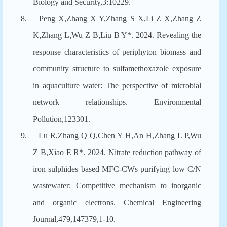
Biology and Security,3:10229.
8.
Peng X,Zhang X Y,Zhang S X,Li Z X,Zhang Z
K,Zhang L,Wu Z B,Liu B Y*. 2024. Revealing the
response characteristics of periphyton biomass and
community structure to sulfamethoxazole exposure
in aquaculture water: The perspective of microbial
network relationships. Environmental
Pollution,123301.
9.
Lu R,Zhang Q Q,Chen Y H,An H,Zhang L P,Wu
Z B,Xiao E R*. 2024. Nitrate reduction pathway of
iron sulphides based MFC-CWs purifying low C/N
wastewater: Competitive mechanism to inorganic
and organic electrons. Chemical Engineering
Journal,479,147379,1-10.