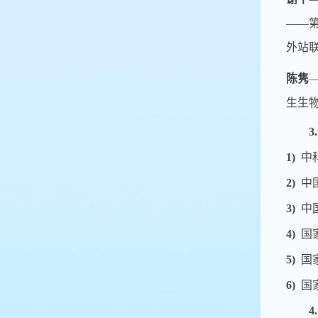
——
外站
陈隽
生生
3
1)
中
2)
中
3)
中
4)
国
5)
国
6)
国
4