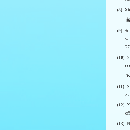
(8)
Xi
(9)
Su
wa
27
(10)
S
ec
W
(11)
X
37
(12)
X
ef
(13)
N