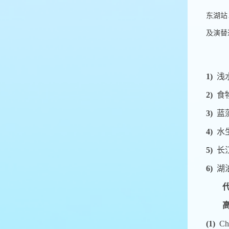
东湖站
及演替
1)
浅
2)
食
3)
蓝
4)
水
5)
长
6)
湖
(1)
Ch