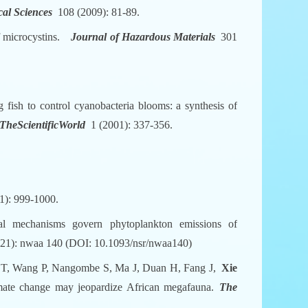
cal Sciences
108 (2009): 81-89.
of microcystins.
Journal of Hazardous Materials
301
ng fish to control cyanobacteria blooms: a synthesis of
TheScientificWorld
1 (2001): 337-356.
): 999-1000.
al mechanisms govern phytoplankton emissions of
21): nwaa 140 (DOI: 10.1093/nsr/nwaa140)
 T, Wang P, Nangombe S, Ma J, Duan H, Fang J,
Xie
limate change may jeopardize African megafauna.
The