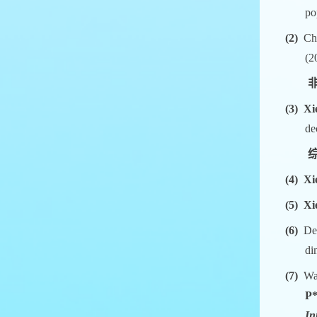
po
(2)
Ch
(2
(3)
Xi
de
(4)
Xi
(5)
Xi
(6)
De
di
(7)
Wa
P
In