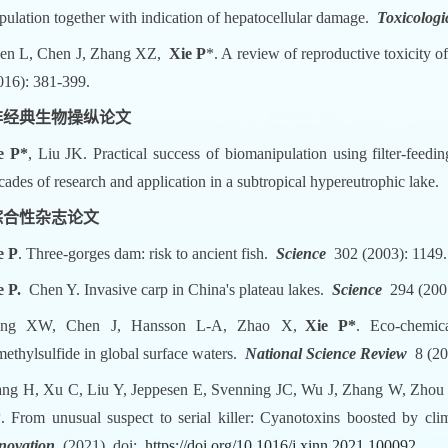
pulation together with indication of hepatocellular damage.
Toxicologi
en L, Chen J, Zhang XZ,
Xie P
*. A review of reproductive toxicity 
016): 381-399.
非经典生物操纵论文
e P*
, Liu JK. Practical success of biomanipulation using filter-feedi
cades of research and application in a subtropical hypereutrophic lake.
综合性杂志论文
e P
. Three-gorges dam: risk to ancient fish.
Science
302 (2003): 1149.
e P.
Chen Y. Invasive carp in China's plateau lakes.
Science
294 (2001
ng XW, Chen J, Hansson L-A, Zhao X,
Xie P*
. Eco-chemic
methylsulfide in global surface waters.
National Science Review
8 (20
ng H, Xu C, Liu Y, Jeppesen E, Svenning JC, Wu J, Zhang W, Zhou
*
. From unusual suspect to serial killer: Cyanotoxins boosted by c
novation
(2021), doi:
https://doi.org/10.1016/j.xinn.2021.100092
.