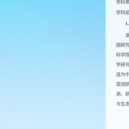
学科
学科
1
湖泊
国研
科学
学研究
选为中
观测
测、
与生