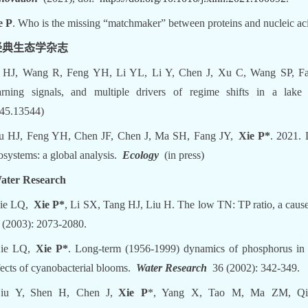
e P
. Who is the missing “matchmaker” between proteins and nucleic a
经典生态学杂志
 HJ, Wang R, Feng YH, Li YL, Li Y, Chen J, Xu C, Wang SP, F
rning signals, and multiple drivers of regime shifts in a lake 
45.13544)
u HJ, Feng YH, Chen JF, Chen J, Ma SH, Fang JY,
Xie P*
. 2021. 
osystems: a global analysis.
Ecology
(in press)
ater Research
ie LQ,
Xie P*
, Li SX, Tang HJ, Liu H. The low TN: TP ratio, a cause
 (2003): 2073-2080.
ie LQ,
Xie P*
. Long-term (1956-1999) dynamics of phosphorus in a
fects of cyanobacterial blooms.
Water Research
36 (2002): 342-349.
iu Y,
Shen H, Chen J,
Xie P
*, Yang X, Tao M, Ma ZM, Qi M