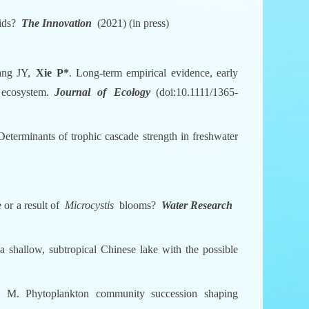
cids?
The Innovation
(2021) (in press)
ang JY,
Xie P*
. Long-term empirical evidence, early
ecosystem.
Journal of Ecology
(doi:10.1111/1365-
Determinants of trophic cascade strength in freshwater
 or a result of
Microcystis
blooms?
Water Research
 shallow, subtropical Chinese lake with the possible
. Phytoplankton community succession shaping