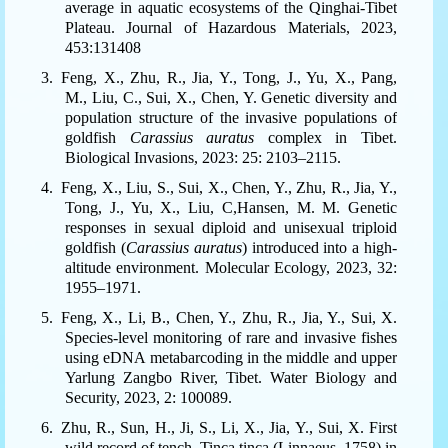
average in aquatic ecosystems of the Qinghai-Tibet
Plateau. Journal of Hazardous Materials, 2023,
453:131408
3.
Feng, X., Zhu, R., Jia, Y., Tong, J., Yu, X., Pang,
M., Liu, C., Sui, X., Chen, Y. Genetic diversity and
population structure of the invasive populations of
goldfish
Carassius auratus
complex in Tibet.
Biological Invasions, 2023: 25: 2103–2115.
4.
Feng, X., Liu, S., Sui, X., Chen, Y., Zhu, R., Jia, Y.,
Tong, J., Yu, X., Liu, C,Hansen, M. M. Genetic
responses in sexual diploid and unisexual triploid
goldfish (
Carassius auratus
) introduced into a high-
altitude environment. Molecular Ecology, 2023, 32:
1955–1971.
5.
Feng, X., Li, B., Chen, Y., Zhu, R., Jia, Y., Sui, X.
Species-level monitoring of rare and invasive fishes
using eDNA metabarcoding in the middle and upper
Yarlung Zangbo River, Tibet. Water Biology and
Security, 2023, 2: 100089.
6.
Zhu, R., Sun, H., Ji, S., Li, X., Jia, Y., Sui, X. First
wild record of tench, Tinca tinca (Linnaeus, 1758) in