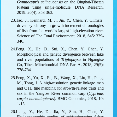
Gymnocypris selincuoensis
on the Qinghai-Tibetan
Plateau using single-molecule. DNA Research,
2019, 26(4): 353-363.
23.Tao, J., Kennard, M. J., Jia, Y., Chen, Y. Climate-
driven synchrony in growth-increment chronologies
of fish from the world's largest high-elevation river.
Science of The Total Environment, 2018, 645: 339-
346.
24.Feng, X., He, D., Sui, X., Chen, Y., Chen, Y.
Morphological and genetic divergence between lake
and river populations of
Triplophysa
in Ngangtse
Co, Tibet. Mitochondrial DNA Part A, 2018, 29(5):
778-784.
25.Feng, X., Yu, X., Fu, B., Wang, X., Liu, H., Pang,
M., Tong, J. A high-resolution genetic linkage map
and QTL fine mapping for growth-related traits and
sex in the Yangtze River common carp (
Cyprinus
carpio haematopterus
). BMC Genomics, 2018, 19:
1-13.
26.Liang, Y., He, D., Jia, Y., Sun, H., Chen, Y.
Phylogeographic studies of schizothoracine fishes