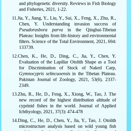
and phylogenetic diversity. Reviews in Fish Biology
and Fisheries, 2021, 1-22.
11.Jia, Y., Jiang, Y., Liu, Y., Sui, X., Feng, X., Zhu, R.,
Chen, Y. Understanding invasion success of
Pseudorasbora parva
in the Qinghai-Tibetan
Plateau: Insights from life-history and environmental
filters. Science of the Total Environment, 2021, 694:
133739.
12.Chen, K., He, D., Ding, C., Jia, Y., Chen, Y.
Evaluation of the Lapillar Otolith Shape as a Tool
for Discrimination of Stock of Naked Carp,
Gymnocypris selincuoensis
in the Tibetan Plateau.
Pakistan Journal of Zoology, 2021, 53(6), 2337-
2349.
13.Zhu, R., He, D., Feng, X., Xiong, W., Tao, J. The
new record of the highest distribution altitude of
cyprinid fishes in the world. Journal of Applied
Ichthyology, 2021, 37(3): 474-478
14.Ding, C., He, D., Chen, Y., Jia, Y., Tao, J. Otolith
microstructure analysis based on wild young fish