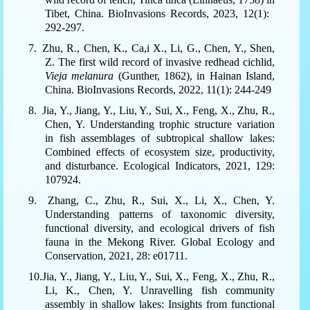
Tibet, China. BioInvasions Records, 2023, 12(1):
292-297.
7.
Zhu, R., Chen, K., Ca,i X., Li, G., Chen, Y., Shen,
Z. The first wild record of invasive redhead cichlid,
Vieja melanura
(Gunther, 1862), in Hainan Island,
China. BioInvasions Records, 2022, 11(1): 244-249
8.
Jia, Y., Jiang, Y., Liu, Y., Sui, X., Feng, X., Zhu, R.,
Chen, Y. Understanding trophic structure variation
in fish assemblages of subtropical shallow lakes:
Combined effects of ecosystem size, productivity,
and disturbance. Ecological Indicators, 2021, 129:
107924.
9.
Zhang, C., Zhu, R., Sui, X., Li, X., Chen, Y.
Understanding patterns of taxonomic diversity,
functional diversity, and ecological drivers of fish
fauna in the Mekong River. Global Ecology and
Conservation, 2021, 28: e01711.
10.Jia, Y., Jiang, Y., Liu, Y., Sui, X., Feng, X., Zhu, R.,
Li, K., Chen, Y. Unravelling fish community
assembly in shallow lakes: Insights from functional