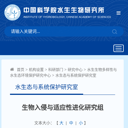
Togg
navig
首页
>
机构设置
>
科研部门
>
研究中心
>
水生生物多样性与
水生态环境保护研究中心
>
水生态与系统保护研究室
水生态与系统保护研究室
生物入侵与适应性进化研究组
文本大小：【
大
|
中
|
小
】