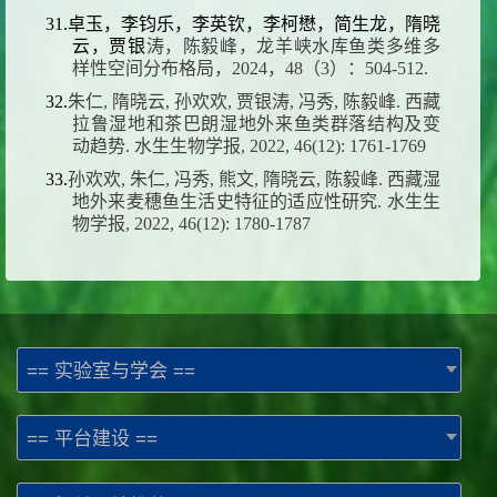
31.卓玉，李钧乐，李英钦，李柯懋，简生龙，隋晓
云，贾银
涛，陈毅峰，龙羊峡水库鱼类多维多
样性空间分布格局，2024，48（3）：504-512.
32.
朱仁, 隋晓云, 孙欢欢, 贾银涛, 冯秀, 陈毅峰. 西藏
拉鲁湿地和茶巴朗湿地外来鱼类群落结构及变
动趋势. 水生生物学报, 2022, 46(12): 1761-1769
33.
孙欢欢, 朱仁, 冯秀, 熊文, 隋晓云, 陈毅峰. 西藏湿
地外来麦穗鱼生活史特征的适应性研究. 水生生
物学报, 2022, 46(12): 1780-1787
== 实验室与学会 ==
== 平台建设 ==