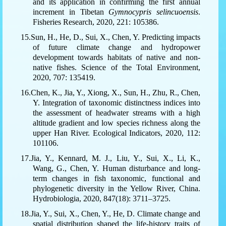
and its application in confirming the first annual
increment in Tibetan
Gymnocypris selincuoensis
.
Fisheries Research, 2020, 221: 105386.
15.Sun, H., He, D., Sui, X., Chen, Y. Predicting impacts
of future climate change and hydropower
development towards habitats of native and non-
native fishes. Science of the Total Environment,
2020, 707: 135419.
16.Chen, K., Jia, Y., Xiong, X., Sun, H., Zhu, R., Chen,
Y. Integration of taxonomic distinctness indices into
the assessment of headwater streams with a high
altitude gradient and low species richness along the
upper Han River. Ecological Indicators, 2020, 112:
101106.
17.Jia, Y.,
Kennard
, M. J., Liu, Y., Sui, X., Li, K.,
Wang, G., Chen, Y. Human disturbance and long-
term changes in fish taxonomic, functional and
phylogenetic diversity in the Yellow River, China.
Hydrobiologia, 2020, 847(18): 3711–3725.
18.Jia, Y., Sui, X., Chen, Y., He, D. Climate change and
spatial distribution shaped the life-history traits of