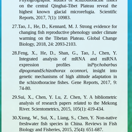
on the central Qinghai-Tibet Plateau reveal the
highest known glacial microrefugia. Scientific
Reports, 2017, 7(1): 10983.
27.Tao, J., He, D., Kennard, M. J. Strong evidence for
changing fish reproductive phenology under climate
warming on the Tibetan Plateau. Global Change
Biology, 2018, 24: 2093-2103.
28.Feng, X., He, D., Shan, G., Tao, J., Chen, Y.
Integrated analysis of mRNA and miRNA
expression profiles in
Ptychobarbus
dipogon
and
Schizothorax oconnori
, insight into
genetic mechanisms of high altitude adaptation in
the schizothoracine fishes. Gene Reports, 2017, 9:
74-80
.
29.Sui, X., Chen, Y. Lu, Z. Chen, Y. A bibliometric
analysis of research papers related to the Mekong
River. Scientometrics, 2015, 105(1): 419-434.
30.Xiong, W., Sui, X., Liang, S., Chen, Y. Non-native
freshwater fish species in China. Reviews in Fish
Biology and Fisheries, 2015, 25(4): 651-687.