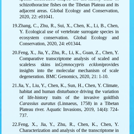
schizothoracine fishes on the Tibetan Plateau and its
adjacent areas. Global Ecology and Conservation,
2020, 22: e01041.
19.Zhang, C., Zhu, R., Sui, X., Chen, K., Li, B., Chen,
Y. Ecological use of vertebrate surrogate species in
ecosystem conservation. Global Ecology and
Conservation, 2020, 24: e01344.
20.Feng, X., Jia, Y., Zhu, R., Li, K., Guan, Z., Chen, Y.
Comparative transcriptome analysis of scaled and
scaleless skins in
Gymnocypris eckloni
provides
insights into the molecular mechanism of scale
degeneration. BMC Genomics, 2020, 21: 1-10.
21.Jia, Y., Liu, Y., Chen, K., Sun, H., Chen, Y. Climate,
habitat and human disturbance driving the variation
of life-history traits of the invasive goldfish
Carassius auratus
(Linnaeus, 1758) in a Tibetan
Plateau river. Aquatic Invasions, 2019, 14(4): 724-
737.
22.Feng, X., Jia, Y., Zhu, R., Chen, K., Chen, Y.
Characterization and analysis of the transcriptome in