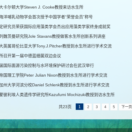
大卡尔顿大学Steven J. Cooke教授来访水生所
海洋哺乳动物学会首次授予中国学者“荣誉会员”称号
定研究员荣获国际应用藻类学会杰出应用藻类学家终身成就奖
列魏茨曼研究院Jole Stavans教授做客水生所创新系列讲座
大英属哥伦比亚大学Tony.J.Pitcher教授到水生所进行学术交流
所召开第一届中德蓝细菌双边会议
届国际面源污染控制与水环境保护研讨会在武汉举行
帝国理工学院Peter Julian Nixon教授到水生所进行学术交流
加州大学河滨分校Daniel Schlenk教授到水生所进行学术交流
蒙彼利埃人类遗传学研究所Kazufumi Mochizuki教授到访水生所
共23页
1
2
3
4
5
下一页