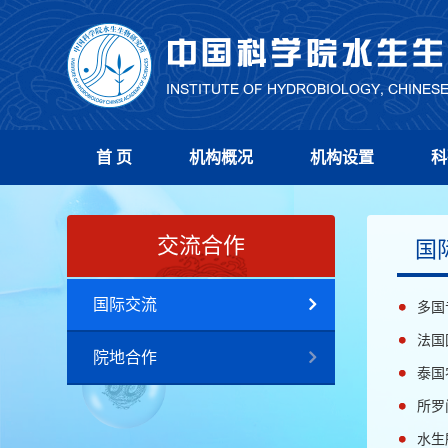
首 页
机构概况
机构设置
科
交流合作
国
国际交流
多国
法国
院地合作
泰国
所罗
水生