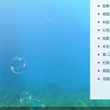
加拿
美国
刘永
以色
加拿
水生
第二
伦敦
美国
法国