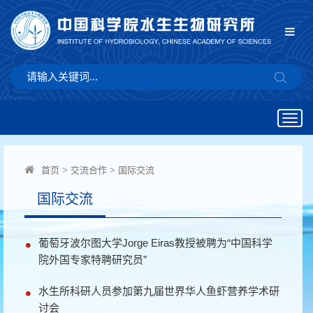
Togg
navig
首页
>
交流合作
>
国际交流
国际交流
葡萄牙波尔图大学Jorge Eiras教授被聘为“中国科学
院外国专家特聘研究员”
水生所科研人员参加第九届世界华人鱼虾营养学术研
讨会