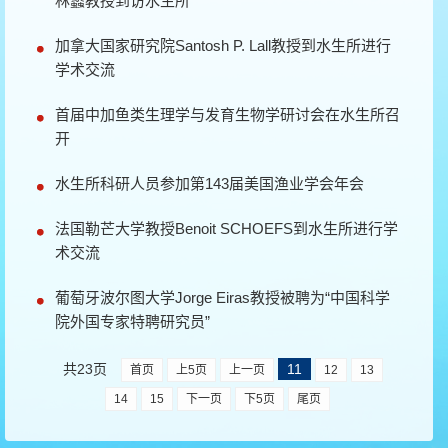
林蠡教授到访水生所
加拿大国家研究院Santosh P. Lall教授到水生所进行
学术交流
首届中加鱼类生理学与发育生物学研讨会在水生所召
开
水生所科研人员参加第143届美国渔业学会年会
法国勒芒大学教授Benoit SCHOEFS到水生所进行学
术交流
葡萄牙波尔图大学Jorge Eiras教授被聘为“中国科学
院外国专家特聘研究员”
共23页
11
首页
上5页
上一页
12
13
14
15
下一页
下5页
尾页