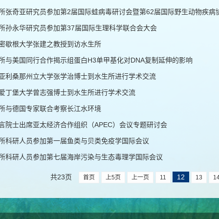
所张奇亚研究员参加第2届国际蛙病毒研讨会暨第62届国际野生动物疾病
所孙永华研究员参加第37届国际生理科学联合会大会
密歇根大学张建之教授到访水生所
所与美国同行合作揭示组蛋白H3单甲基化对DNA复制延伸的影响
亚利桑那州立大学张学治博士到水生所进行学术交流
爱丁堡大学曾志强博士到水生所进行学术交流
所与德国专家联合考察长江水环境
言院士出席亚太经济合作组织（APEC）会议专题研讨会
所科研人员参加第一届鱼类与贝类免疫学国际会议
所科研人员参加第七届海岸污染与生态毒理学国际会议
共23页
12
首页
上5页
上一页
11
13
1