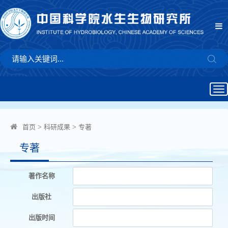
To
na
首页
>
科研成果
>
专著
专著
著作名称
出版社
出版时间