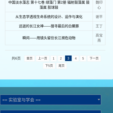
中国淡水藻志 第十七卷 绿藻门 第2册 辐射鼓藻属 鼓
魏印
藻属 胶球鼓
心
从生态学透视生命系统的设计、运作与演化
谢平
远逝的长江女神——搜寻最后的白鱀豚
王丁
高宝
瞬间——用镜头留住长江濒危动物
燕
共6页
3
首页
上一页
1
2
4
5
下一页
下5页
尾页
== 实验室与学会 ==