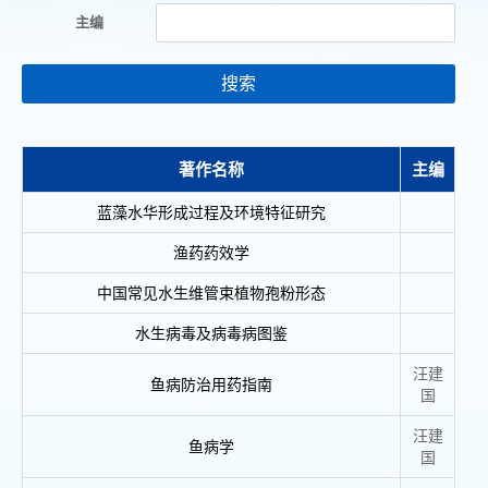
主编
搜索
著作名称
主编
蓝藻水华形成过程及环境特征研究
渔药药效学
中国常见水生维管束植物孢粉形态
水生病毒及病毒病图鉴
汪建
鱼病防治用药指南
国
汪建
鱼病学
国