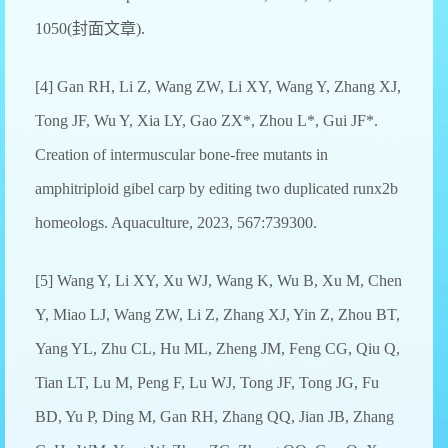
1050(封面文章).
[4] Gan RH, Li Z, Wang ZW, Li XY, Wang Y, Zhang XJ,
Tong JF, Wu Y, Xia LY, Gao ZX*, Zhou L*, Gui JF*.
Creation of intermuscular bone-free mutants in
amphitriploid gibel carp by editing two duplicated runx2b
homeologs. Aquaculture, 2023, 567:739300.
[5] Wang Y, Li XY, Xu WJ, Wang K, Wu B, Xu M, Chen
Y, Miao LJ, Wang ZW, Li Z, Zhang XJ, Yin Z, Zhou BT,
Yang YL, Zhu CL, Hu ML, Zheng JM, Feng CG, Qiu Q,
Tian LT, Lu M, Peng F, Lu WJ, Tong JF, Tong JG, Fu
BD, Yu P, Ding M, Gan RH, Zhang QQ, Jian JB, Zhang