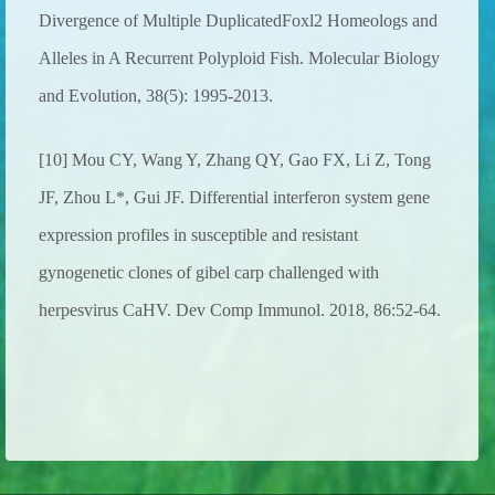
Divergence of Multiple DuplicatedFoxl2 Homeologs and
Alleles in A Recurrent Polyploid Fish. Molecular Biology
and Evolution, 38(5): 1995-2013.
[10] Mou CY, Wang Y, Zhang QY, Gao FX, Li Z, Tong
JF, Zhou L*, Gui JF. Differential interferon system gene
expression profiles in susceptible and resistant
gynogenetic clones of gibel carp challenged with
herpesvirus CaHV. Dev Comp Immunol. 2018, 86:52-64.