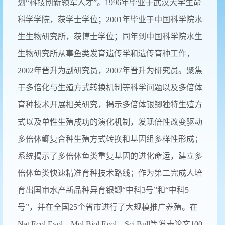
划“科技创新领军人才”。1996年毕业于武汉大学生命
科学学院，获学士学位；2001年毕业于中国科学院水
生生物研究所，获博士学位；同年到中国科学院水生
生物研究所从事鱼类发育遗传学和遗传育种工作，
2002年晋升为副研究员，2007年晋升为研究员。聚焦
于多倍化与生殖方式转换机制等科学问题以及多倍体
育种技术开展相关研究，揭示多倍体银鲫独特生殖方
式以及单性生殖成功的演化机制，发现倍性改变驱动
多倍体鲫复合种生殖方式转换和基因组多样性形成；
系统揭示了多倍体鱼类重复基因的进化命运，建立多
倍体鱼类快速精准育种技术路线；作为第二完成人培
育出国审水产新品种异育银鲫“中科3号”和“中科5
号”，并在全国25个省市进行了大规模推广养殖。在
Nat Ecol Evol、Mol Biol Evol、Sci Bull等发表论文100