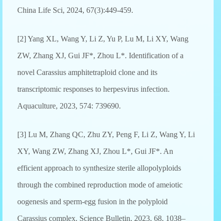
China Life Sci, 2024, 67(3):449-459.
[2] Yang XL, Wang Y, Li Z, Yu P, Lu M, Li XY, Wang
ZW, Zhang XJ, Gui JF*, Zhou L*. Identification of a
novel Carassius amphitetraploid clone and its
transcriptomic responses to herpesvirus infection.
Aquaculture, 2023, 574: 739690.
[3] Lu M, Zhang QC, Zhu ZY, Peng F, Li Z, Wang Y, Li
XY, Wang ZW, Zhang XJ, Zhou L*, Gui JF*. An
efficient approach to synthesize sterile allopolyploids
through the combined reproduction mode of ameiotic
oogenesis and sperm-egg fusion in the polyploid
Carassius complex. Science Bulletin, 2023, 68, 1038–