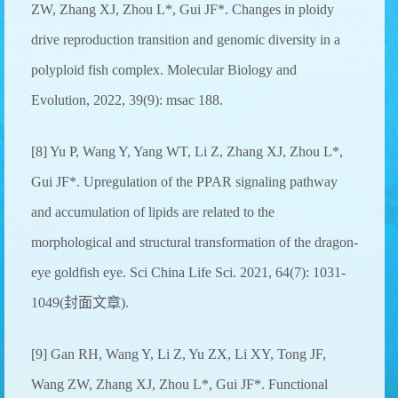
ZW, Zhang XJ, Zhou L*, Gui JF*. Changes in ploidy
drive reproduction transition and genomic diversity in a
polyploid fish complex. Molecular Biology and
Evolution, 2022, 39(9): msac 188.
[8] Yu P, Wang Y, Yang WT, Li Z, Zhang XJ, Zhou L*,
Gui JF*. Upregulation of the PPAR signaling pathway
and accumulation of lipids are related to the
morphological and structural transformation of the dragon-
eye goldfish eye. Sci China Life Sci. 2021, 64(7): 1031-
1049(封面文章).
[9] Gan RH, Wang Y, Li Z, Yu ZX, Li XY, Tong JF,
Wang ZW, Zhang XJ, Zhou L*, Gui JF*. Functional