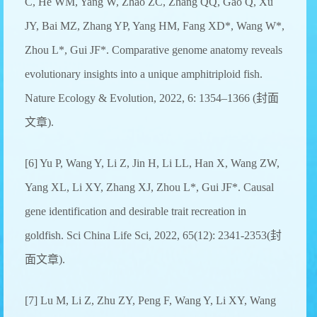
C, He WM, Yang W, Zhao ZC, Zhang QQ, Gao Q, Xu
JY, Bai MZ, Zhang YP, Yang HM, Fang XD*, Wang W*,
Zhou L*, Gui JF*. Comparative genome anatomy reveals
evolutionary insights into a unique amphitriploid fish.
Nature Ecology & Evolution, 2022, 6: 1354–1366 (封面
文章).
[6] Yu P, Wang Y, Li Z, Jin H, Li LL, Han X, Wang ZW,
Yang XL, Li XY, Zhang XJ, Zhou L*, Gui JF*. Causal
gene identification and desirable trait recreation in
goldfish. Sci China Life Sci, 2022, 65(12): 2341-2353(封
面文章).
[7] Lu M, Li Z, Zhu ZY, Peng F, Wang Y, Li XY, Wang