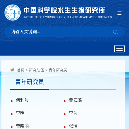
Togg
navig
首页
>
研究队伍
>
青年研究员
青年研究员
何利波
贾云璐
李明
李为
曾晓丽
张璠