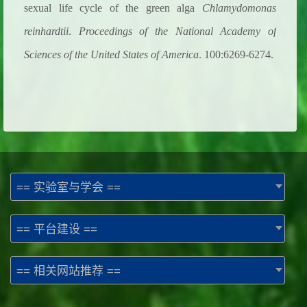
sexual life cycle of the green alga
Chlamydomonas
reinhardtii
.
Proceedings of the National Academy of
Sciences of the United States of America
. 100:6269-6274.
== 实验室与学会 ==
== 平台建设 ==
== 相关网站推荐 ==