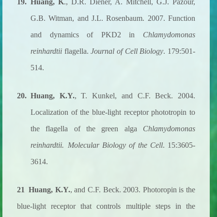
19.
Huang, K
., D.R. Diener, A. Mitchell, G.J. Pazour,
G.B. Witman, and J.L. Rosenbaum. 2007. Function
and dynamics of PKD2 in
Chlamydomonas
reinhardtii
flagella.
Journal of Cell Biology
. 179:501-
514.
20.
Huang, K.Y.
, T. Kunkel, and C.F. Beck. 2004.
Localization of the blue-light receptor phototropin to
the flagella of the green alga
Chlamydomonas
reinhardtii.
Molecular Biology of the Cell
. 15:3605-
3614.
21 Huang, K.Y.
, and C.F. Beck. 2003. Photoropin is the
blue-light receptor that controls multiple steps in the