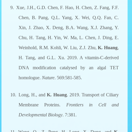
9. Xue, J.H., G.D. Chen, F. Hao, H. Chen, Z. Fang, F.F.
Chen, B. Pang, Q.L. Yang, X. Wei, Q.Q. Fan, C.
Xin, J. Zhao, X. Deng, B.A. Wang, X.J. Zhang, Y.
Chu, H. Tang, H. Yin, W. Ma, L. Chen, J. Ding, E.
Weinhold, R.M. Kohli, W. Liu, Z.J. Zhu,
K. Huang
,
H. Tang, and G.L. Xu. 2019. A vitamin-C-derived
DNA modification catalysed by an algal TET
homologue.
Nature
. 569:581-585.
10. Long, H., and
K. Huang
. 2019. Transport of Ciliary
Membrane Proteins.
Frontiers in Cell and
Developmental Biology
. 7:381.
11. Wang, Q., Z. Peng, H. Long, X. Deng, and
K.