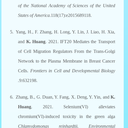
of the National Academy of Sciences of the United
States of America
.118(17):e2015689118.
5. Yang, H., F. Zhang, H. Long, Y. Lin, J. Liao, H. Xia,
and
K. Huang
. 2021. IFT20 Mediates the Transport
of Cell Migration Regulators From the Trans-Golgi
Network to the Plasma Membrane in Breast Cancer
Cells.
Frontiers in Cell and Developmental Biology
.
9:632198.
6. Zhang, B., G. Duan, Y. Fang, X. Deng, Y. Yin, and
K.
Huang
. 2021. Selenium(VI) alleviates
chromium(VI)-induced toxicity in the green alga
Chlamydomonas reinhardtii.
Environmental