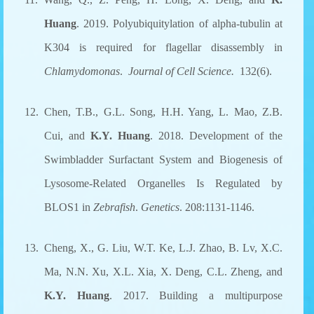
Huang
. 2019. Polyubiquitylation of alpha-tubulin at
K304 is required for flagellar disassembly in
Chlamydomonas
.
Journal of Cell Science.
132(6)
.
12. Chen, T.B., G.L. Song, H.H. Yang, L. Mao, Z.B.
Cui, and
K.Y. Huang
. 2018. Development of the
Swimbladder Surfactant System and Biogenesis of
Lysosome-Related Organelles Is Regulated by
BLOS1 in
Zebrafish
.
Genetics
. 208:1131-1146.
13. Cheng, X., G. Liu, W.T. Ke, L.J. Zhao, B. Lv, X.C.
Ma, N.N. Xu, X.L. Xia, X. Deng, C.L. Zheng, and
K.Y. Huang
. 2017. Building a multipurpose