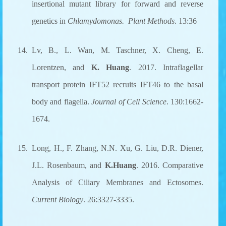
insertional mutant library for forward and reverse
genetics in
Chlamydomonas.
Plant Methods
. 13
:36
14. Lv, B., L. Wan, M. Taschner, X. Cheng, E.
Lorentzen, and
K. Huang
. 2017. Intraflagellar
transport protein IFT52 recruits IFT46 to the basal
body and flagella.
Journal of Cell Science
. 130:1662-
1674.
15. Long, H., F. Zhang, N.N. Xu, G. Liu, D.R. Diener,
J.L. Rosenbaum, and
K.Huang
. 2016. Comparative
Analysis of Ciliary Membranes and Ectosomes.
Current Biology
. 26:3327-3335.