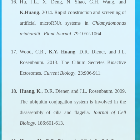
16. Hu, J.L., X. Deng, N. Shao, G.H. Wang, and
K.Huang
. 2014. Rapid construction and screening of
artificial microRNA systems in
Chlamydomonas
reinhardtii.
Plant Journal
. 79:1052-1064.
17. Wood, C.R.,
K.Y. Huang
, D.R. Diener, and J.L.
Rosenbaum. 2013. The Cilium Secretes Bioactive
Ectosomes.
Current Biology
. 23:906-911.
18.
Huang, K.
, D.R. Diener, and J.L. Rosenbaum. 2009.
The ubiquitin conjugation system is involved in the
disassembly of cilia and flagella.
Journal of Cell
Biology
. 186:601-613.