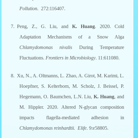
Pollution
.
272:116407.
7. Peng, Z., G. Liu, and
K. Huang
. 2020. Cold
Adaptation Mechanisms of a Snow Alga
Chlamydomonas nivalis
During Temperature
Fluctuations.
Frontiers in Microbiology
. 11:611080.
8. Xu, N., A. Oltmanns, L. Zhao, A. Girot, M. Karimi, L.
Hoepfner, S. Kelterborn, M. Scholz, J. Beissel, P.
Hegemann, O. Baumchen, L.N. Liu,
K. Huang
, and
M. Hippler. 2020. Altered N-glycan composition
impacts flagella-mediated adhesion in
Chlamydomonas reinhardtii.
Elife
. 9:e58805.