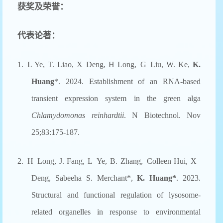
获奖及荣誉：
代表论著：
1.
L
Ye,
T.
Liao,
X
Deng,
H
Long,
G
Liu,
W.
Ke,
K.
Huang
*
. 2024
. Establishment of an RNA-based
transient expression system in the green alga
Chlamydomonas reinhardtii
. N Biotechnol. Nov
25;83:175-187.
2. H
Long,
J.
Fang,
L
Ye,
B. Zhang,
Colleen Hui,
X
Deng, Sabeeha S. Merchant
*
,
K. Huang
*
. 2023.
Structural and functional regulation of lysosome-
related organelles in response to environmental