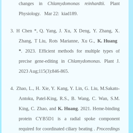
changes in
Chlamydomonas reinhardtii
. Plant
Physiology. Mar 22:
kiad189.
3.
H Chen *
,
Q
.
Yang
,
J
.
Xu
,
X Deng
,
Y
.
Zhang
,
X
.
Zhang
,
T Liu
,
Rots
Marianne
,
Xu G
.,
K. Huang
*
. 2023. Efficient methods for multiple types of
precise gene-editing in
Chlamydomonas
. Plant J.
2023 Aug;115(3):846-865.
4. Zhao, L., H. Xie, Y. Kang, Y. Lin, G. Liu, M.Sakato-
Antoku, Patel-King, R.S., B. Wang, C. Wan, S.M.
King, C. Zhao, and
K. Huang
. 2021. Heme-binding
protein CYB5D1 is a radial spoke component
required for coordinated ciliary beating .
Proceedings