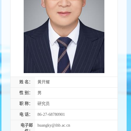
姓 名：
黄开耀
性 别：
男
职 称：
研究员
电 话：
86-27-68780901
电子邮
huangky@ihb.ac.cn