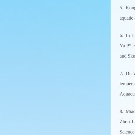
5. Kong
aquatic
6. Li L
Yu P*. 
and Sku
7. Du 
tempera
Aquacul
8. Miao
Zhou L,
Science