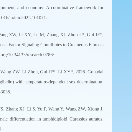
onment, and economy: A coordinative framework for
.1016/j.xinn.2025.101071.
Wang ZW, Li XY, Lu M, Zhang XJ, Zhou L*, Gui JF*,
s Factor Signaling Contributes to Cutaneous Fibrosis
. org/10.34133/research.0786/.
Wang ZW, Li Zhou, Gui JF*, Li XY*, 2026. Gonadal
 gibelio) with temperature-dependent sex determination.
43035.
, Zhang XJ, Li S, Yu P, Wang Y, Wang ZW, Xiong J,
 differentiation in amphidiploid Carassius auratus.
4.