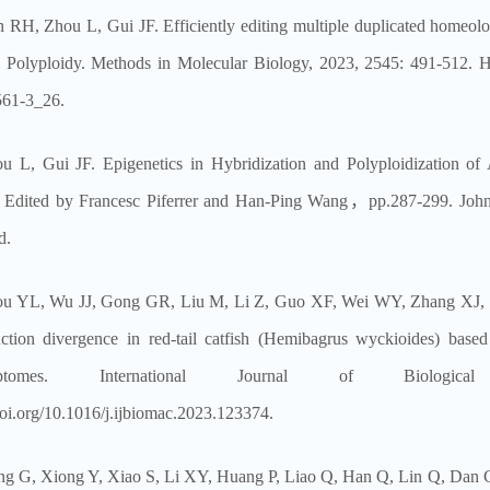
 RH, Zhou L, Gui JF. Efficiently editing multiple duplicated homeologs
) Polyploidy. Methods in Molecular Biology, 2023, 2545: 491-512. 
561-3_26.
u L, Gui JF. Epigenetics in Hybridization and Polyploidization of 
. Edited by Francesc Piferrer and Han-Ping Wang，pp.287-299. Joh
d.
u YL, Wu JJ, Gong GR, Liu M, Li Z, Guo XF, Wei WY, Zhang XJ, M
ction divergence in red-tail catfish (Hemibagrus wyckioides) bas
criptomes. International Journal of Biologic
/doi.org/10.1016/j.ijbiomac.2023.123374.
g G, Xiong Y, Xiao S, Li XY, Huang P, Liao Q, Han Q, Lin Q, Dan C