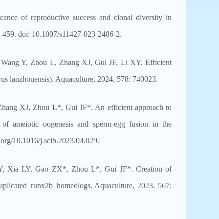
ance of reproductive success and clonal diversity in
49-459. doi: 10.1007/s11427-023-2486-2.
ang Y, Zhou L, Zhang XJ, Gui JF, Li XY. Efficient
rus lanzhouensis). Aquaculture, 2024, 578: 740023.
ng XJ, Zhou L*, Gui JF*. An efficient approach to
e of ameiotic oogenesis and sperm-egg fusion in the
org/10.1016/j.scib.2023.04.029.
 Xia LY, Gao ZX*, Zhou L*, Gui JF*. Creation of
 duplicated runx2b homeologs. Aquaculture, 2023, 567: