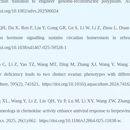
uction transition to engineer genome-reconstructed polyploids.
/doi.org/10.1002/advs.202506024
QH, Du X, Ren F, Liu Y, Gong GR, Ge S, Li W, Li Z, Zhou L, Duan 
ian hormone signalling sustains circadian homeostasis in zeb
/doi.org/10.1038/s41467-025-59528-1
o C, Li Z, Yao TZ, Wang MT, Ding M, Zhang XJ, Wang Y, Wang Z
 deficiency leads to two distinct ovarian phenotypes with differe
ture, 595(2), 741621, https://doi.org/10.1016/j.aquaculture.2024.7416
 XL, Wang Y, Li Z, Lin QH, Yu P, Lu M, Li XY, Wang ZW, Zhang X
omeologs in chemokine activity enhance antiviral response to herpesvir
s. 2025, 26(1):662. https://doi.org/10.1186/s12864-025-11838-w.