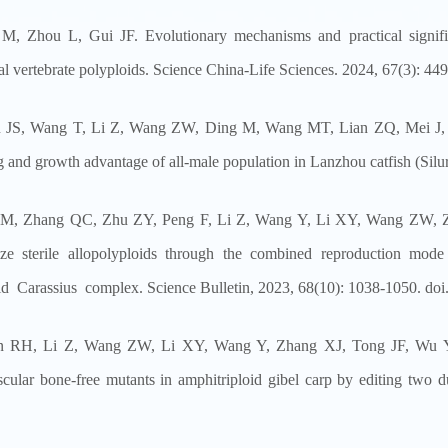
M, Zhou L, Gui JF. Evolutionary mechanisms and practical signific
al vertebrate polyploids. Science China-Life Sciences. 2024, 67(3): 4
 JS, Wang T, Li Z, Wang ZW, Ding M, Wang MT, Lian ZQ, Mei J, W
g and growth advantage of all-male population in Lanzhou catfish (Silu
M, Zhang QC, Zhu ZY, Peng F, Li Z, Wang Y, Li XY, Wang ZW, Zha
ize sterile allopolyploids through the combined reproduction mod
id Carassius complex. Science Bulletin, 2023, 68(10): 1038-1050. doi.
n RH, Li Z, Wang ZW, Li XY, Wang Y, Zhang XJ, Tong JF, Wu Y,
scular bone-free mutants in amphitriploid gibel carp by editing two