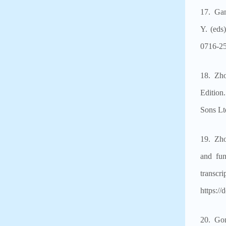
17. Gan
Y. (eds
0716-2
18. Zho
Edition
Sons Lt
19. Zho
and fun
trans
https:/
20. Gon