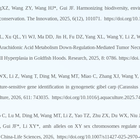
XZ, Wang ZY, Wang HJ*, Gui JF. Harmonizing biodiversity, envir
 conservation. The Innovation, 2025, 6(12), 101071. https://doi.org/10
L, Xu QL, Yi WJ, Ma DD, Jin H, Fu DZ, Yang XL, Wang Y, Li Z, 
Arachidonic Acid Metabolism Down-Regulation-Mediated Tumor Necrosi
ll Hyperplasia in Goldfish Hoods. Research, 2025, 8: 0786. https://doi
WX, Li Z, Wang T, Ding M, Wang MT, Miao C, Zhang XJ, Wang Y, 
ture-sensitive gene identification in gynogenetic gibel carp (Carassius
ture, 2026, 611: 743035. https://doi.org/10.1016/j.aquaculture.2025.7
 C, Lu M, Ding M, Wang MT, Li Z, Yao TZ, Zhu ZX, Du WX, Niu JS
 Gui JF*, Li XY*, amh alleles on XY sex chromosomes regulate male
 China-Life Sciences, 2026, https://doi.org/10.1007/s11427-025-2970-