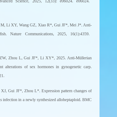
 Advanced Science, 2025, 12(33): e06024. e06024.
M, Li XY, Wang GZ, Xiao R*, Gui JF*, Mei J*. Anti-
rafish. Nature Communications, 2025, 16(1):4359.
W, Zhou L, Gui JF*, Li XY*, 2025. Anti-Müllerian
nt alterations of sex hormones in gynogenetic carp.
21.
J, Gui JF*, Zhou L*. Expression pattern changes of
us infection in a newly synthesized alloheptaploid. BMC