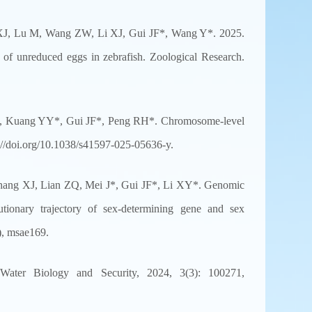
 XJ, Lu M, Wang ZW, Li XJ, Gui JF*, Wang Y*. 2025.
 of unreduced eggs in zebrafish. Zoological Research.
L, Kuang YY*, Gui JF*, Peng RH*. Chromosome-level
://doi.org/10.1038/s41597-025-05636-y.
ang XJ, Lian ZQ, Mei J*, Gui JF*, Li XY*. Genomic
onary trajectory of sex-determining gene and sex
), msae169.
Water Biology and Security, 2024, 3(3): 100271,