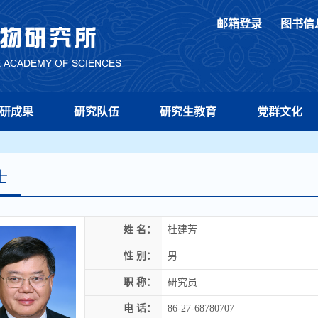
邮箱登录
图书信
研成果
研究队伍
研究生教育
党群文化
士
姓 名：
桂建芳
性 别：
男
职 称：
研究员
电 话：
86-27-68780707