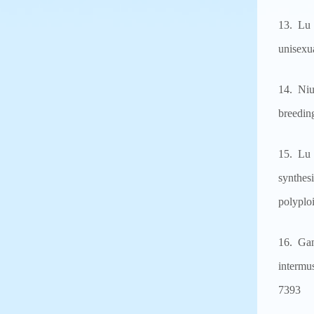
13. Lu 
unisexu
14. Niu
breedin
15. Lu 
synthes
polyplo
16. Ga
intermu
7393