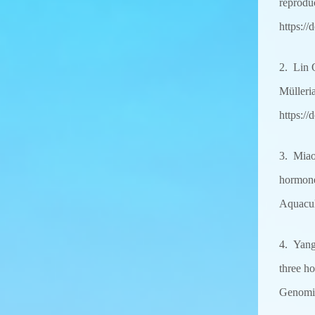
reprod
https:/
2. Lin 
Müller
https:/
3. Mia
hormone
Aquacul
4. Yang
three h
Genomic