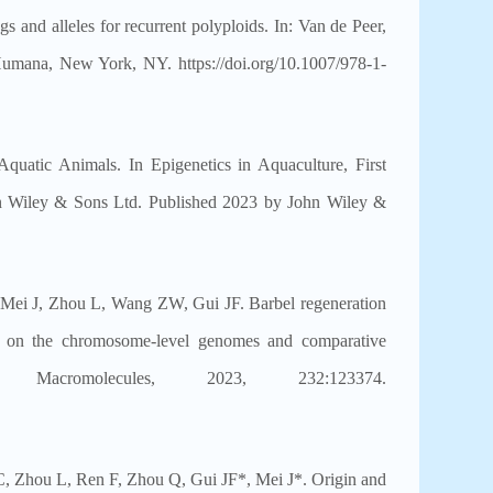
 and alleles for recurrent polyploids. In: Van de Peer,
Humana, New York, NY. https://doi.org/10.1007/978-1-
Aquatic Animals. In Epigenetics in Aquaculture, First
n Wiley & Sons Ltd. Published 2023 by John Wiley &
ei J, Zhou L, Wang ZW, Gui JF. Barbel regeneration
ed on the chromosome-level genomes and comparative
al Macromolecules, 2023, 232:123374.
, Zhou L, Ren F, Zhou Q, Gui JF*, Mei J*. Origin and