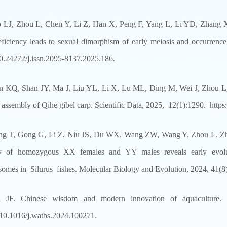
 LJ, Zhou L, Chen Y, Li Z, Han X, Peng F, Yang L, Li YD, Zhang
ficiency leads to sexual dimorphism of early meiosis and occurrence
.24272/j.issn.2095-8137.2025.186.
n KQ, Shan JY, Ma J, Liu YL, Li X, Lu ML, Ding M, Wei J, Zhou 
assembly of Qihe gibel carp. Scientific Data, 2025, 12(1):1290. https
g T, Gong G, Li Z, Niu JS, Du WX, Wang ZW, Wang Y, Zhou L, Zh
y of homozygous XX females and YY males reveals early evoluti
omes in Silurus fishes. Molecular Biology and Evolution, 2024, 41(8
i JF. Chinese wisdom and modern innovation of aquaculture. 
/10.1016/j.watbs.2024.100271.