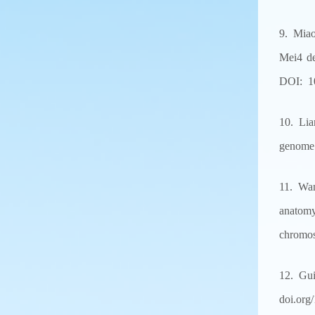
9. Miao
Mei4 de
DOI: 10
10. Lia
genome 
11. Wan
anatom
chromos
12. Gu
doi.org