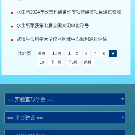
水生所2024年改善科研条件专项修缮类项目通过验收
水生所荣获第七届全国文明单位称号
武汉生命科学大型仪器区域中心顺利通过评估
共34页
9
首页
上5页
上一页
6
7
8
10
下一页
下5页
尾页
== 实验室与学会 ==
== 平台建设 ==