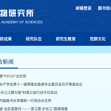
邮箱登录
图书信
研成果
研究队伍
研究生教育
党群文化
合新闻
豚“F9C22”出生啦
水产学会第十一届理事会鱼病专业委员会召开换届会议
证长江江豚分娩”科普公益行动今日启动
市副秘书长李雄彬一行到访水生所
届“全民爱豚月”——“爱江豚 护长江”圆满落幕