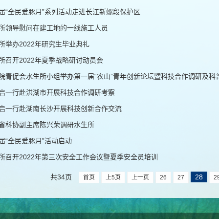
届“全民爱豚月”系列活动走进长江新螺段保护区
所领导慰问在建工地的一线施工人员
所举办2022年研究生毕业典礼
所召开2022年夏季战略研讨动员会
院青促会水生所小组举办第一届“农山”青年创新论坛暨科技合作调研及科
启一行赴洪湖市开展科技合作调研考察
启一行赴湖南长沙开展科技创新合作交流
省科协副主席陈兴荣调研水生所
届“全民爱豚月”活动启动
所召开2022年第三次安全工作会议暨夏季安全员培训
共34页
28
首页
上5页
上一页
26
27
2