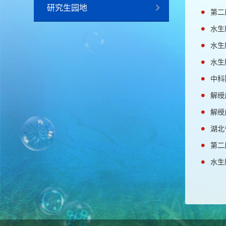
研究生园地
第二
水生
水生
水生
中科
解绶
解绶
湖北
第二
水生